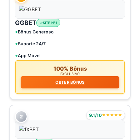
GGBET
SITE N°1
Bônus Generoso
Suporte 24/7
App Móvel
100% Bônus
EXCLUSIVO
OBTER BÔNUS
9.1/10
★★★★★
2