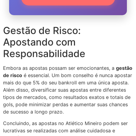
Gestão de Risco:
Apostando com
Responsabilidade
Embora as apostas possam ser emocionantes, a
gestão
de risco
é essencial. Um bom conselho é nunca apostar
mais do que 5% do seu bankroll em uma única aposta.
Além disso, diversificar suas apostas entre diferentes
tipos de mercados, como resultados exatos e totais de
gols, pode minimizar perdas e aumentar suas chances
de sucesso a longo prazo.
Concluindo, as apostas no Atlético Mineiro podem ser
lucrativas se realizadas com análise cuidadosa e