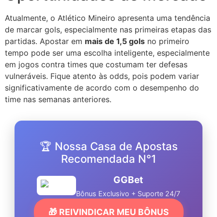
Atualmente, o Atlético Mineiro apresenta uma tendência
de marcar gols, especialmente nas primeiras etapas das
partidas. Apostar em
mais de 1,5 gols
no primeiro
tempo pode ser uma escolha inteligente, especialmente
em jogos contra times que costumam ter defesas
vulneráveis. Fique atento às odds, pois podem variar
significativamente de acordo com o desempenho do
time nas semanas anteriores.
🏆 Nossa Casa de Apostas
Recomendada N°1
GGBet
Bônus Exclusivo + Suporte 24/7
🎁 REIVINDICAR MEU BÔNUS