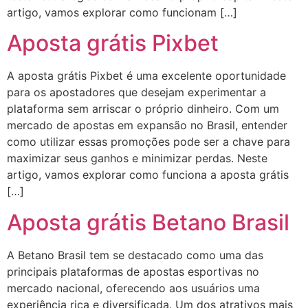
artigo, vamos explorar como funcionam […]
Aposta grátis Pixbet
A aposta grátis Pixbet é uma excelente oportunidade
para os apostadores que desejam experimentar a
plataforma sem arriscar o próprio dinheiro. Com um
mercado de apostas em expansão no Brasil, entender
como utilizar essas promoções pode ser a chave para
maximizar seus ganhos e minimizar perdas. Neste
artigo, vamos explorar como funciona a aposta grátis
[…]
Aposta grátis Betano Brasil
A Betano Brasil tem se destacado como uma das
principais plataformas de apostas esportivas no
mercado nacional, oferecendo aos usuários uma
experiência rica e diversificada. Um dos atrativos mais