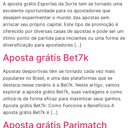
A aposta grátis Esportes da Sorte tem se tornado uma
excelente oportunidade para os apostadores que
desejam experimentar o mundo das apostas sem
arriscar seu próprio capital. Este tipo de promoção é
oferecido por diversas casas de apostas e pode ser um
ótimo ponto de partida para iniciantes ou uma forma de
diversificação para apostadores […]
Aposta grátis Bet7k
Apostas desportivas têm se tornado cada vez mais
populares no Brasil, e uma das plataformas que se
destaca nesse cenário é a Bet7k. Neste artigo, vamos
explorar a aposta grátis Bet7k, suas vantagens e como
utilizá-la de forma eficaz para maximizar seus ganhos.
Aposta grátis Bet7k: Como Funciona e Benefícios A
aposta grátis Bet7k é […]
Aposta grátis Parimatch