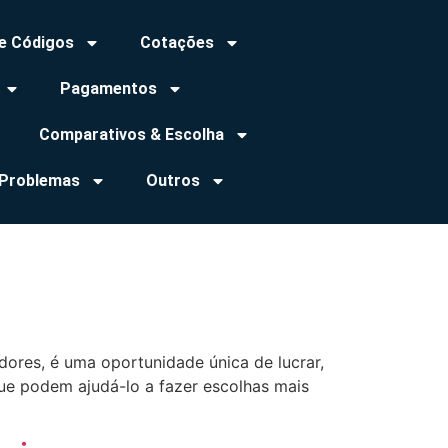
e Códigos
Cotações
Pagamentos
Comparativos & Escolha
& Problemas
Outros
dores, é uma oportunidade única de lucrar,
que podem ajudá-lo a fazer escolhas mais