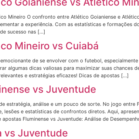
ico Goianiense vs Atlético Min
tico Mineiro O confronto entre Atlético Goianiense e Atléti
ementar a experiência. Com as estatísticas e formações d
de sucesso nas […]
ico Mineiro vs Cuiabá
emocionante de se envolver com o futebol, especialmente 
orar algumas dicas valiosas para maximizar suas chances d
elevantes e estratégias eficazes! Dicas de apostas […]
inense vs Juventude
 estratégia, análise e um pouco de sorte. No jogo entre F
lesões e estatísticas de confrontos diretos. Aqui, aprese
e apostas Fluminense vs Juventude: Análise de Desempenh
a vs Juventude