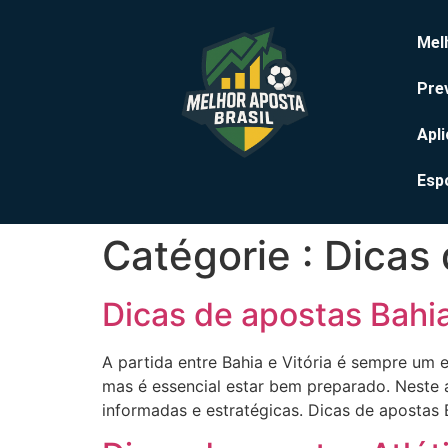
Mel
Pre
Apli
Esp
Catégorie :
Dicas 
Dicas de apostas Bahia
A partida entre Bahia e Vitória é sempre um 
mas é essencial estar bem preparado. Neste 
informadas e estratégicas. Dicas de apostas B