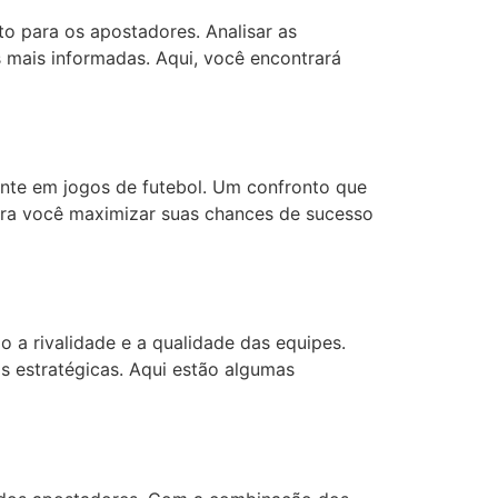
o para os apostadores. Analisar as
s mais informadas. Aqui, você encontrará
ente em jogos de futebol. Um confronto que
ara você maximizar suas chances de sucesso
 a rivalidade e a qualidade das equipes.
s estratégicas. Aqui estão algumas