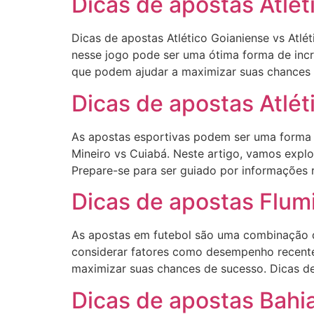
Dicas de apostas Atlét
Dicas de apostas Atlético Goianiense vs Atlé
nesse jogo pode ser uma ótima forma de incr
que podem ajudar a maximizar suas chances 
Dicas de apostas Atlét
As apostas esportivas podem ser uma forma 
Mineiro vs Cuiabá. Neste artigo, vamos expl
Prepare-se para ser guiado por informações r
Dicas de apostas Flum
As apostas em futebol são uma combinação de
considerar fatores como desempenho recente, 
maximizar suas chances de sucesso. Dicas d
Dicas de apostas Bahi