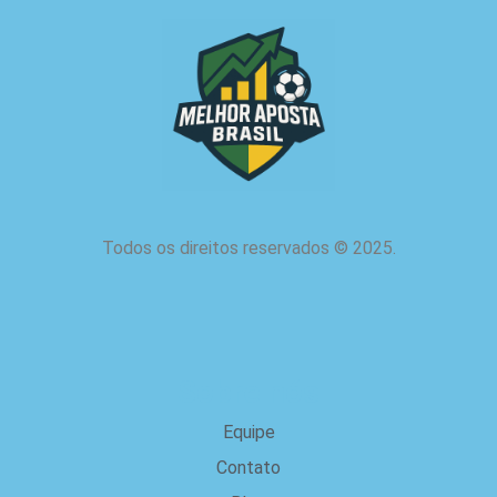
Todos os direitos reservados
©
2025.
Sobre nós
Equipe
Contato