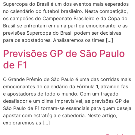
Supercopa do Brasil é um dos eventos mais esperados
no calendário do futebol brasileiro. Nesta competição,
os campeões do Campeonato Brasileiro e da Copa do
Brasil se enfrentam em uma partida emocionante, e as
previsões Supercopa do Brasil podem ser decisivas
para os apostadores. Analisaremos os times […]
Previsões GP de São Paulo
de F1
O Grande Prêmio de São Paulo é uma das corridas mais
emocionantes do calendário da Fórmula 1, atraindo fãs
e apostadores de todo o mundo. Com um traçado
desafiador e um clima imprevisível, as previsões GP de
São Paulo de F1 tornam-se essenciais para quem deseja
apostar com estratégia e sabedoria. Neste artigo,
exploraremos as […]