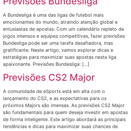
Previsões Bundesliga
A Bundesliga é uma das ligas de futebol mais
emocionantes do mundo, atraindo atenção global e
entusiastas de apostas. Com um calendário repleto de
jogos intensos e equipes competitivas, fazer previsões
Bundesliga pode ser uma tarefa desafiadora, mas
gratificante. Neste artigo, vamos explorar dicas e
estratégias para maximizar suas apostas nesta liga
apaixonante. Previsões Bundesliga: […]
Previsões CS2 Major
A comunidade de eSports está em alta com o
lançamento do CS2, e as expectativas para os
próximos Majors são imensas. As previsões CS2 Major
são fundamentais para quem deseja investir em apostas
de forma inteligente. Este artigo abordará as principais
tendências e dicas para maximizar suas chances de