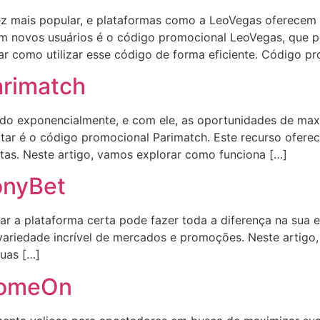
vez mais popular, e plataformas como a LeoVegas oferecem
 novos usuários é o código promocional LeoVegas, que p
ar como utilizar esse código de forma eficiente. Código p
arimatch
do exponencialmente, e com ele, as oportunidades de max
tar é o código promocional Parimatch. Este recurso ofe
tas. Neste artigo, vamos explorar como funciona […]
onyBet
ar a plataforma certa pode fazer toda a diferença na sua 
variedade incrível de mercados e promoções. Neste artigo
uas […]
ComeOn