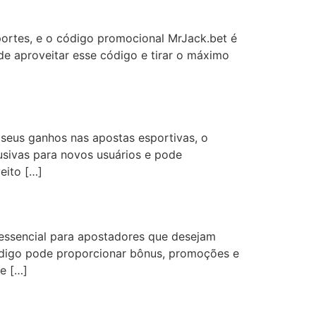
ortes, e o código promocional MrJack.bet é
e aproveitar esse código e tirar o máximo
seus ganhos nas apostas esportivas, o
usivas para novos usuários e pode
eito […]
ssencial para apostadores que desejam
código pode proporcionar bônus, promoções e
se […]