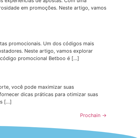
s experiências de apostas. Com uma
rosidade em promoções. Neste artigo, vamos
rtas promocionais. Um dos códigos mais
stadores. Neste artigo, vamos explorar
 código promocional Betboo é […]
orte, você pode maximizar suas
ornecer dicas práticas para otimizar suas
s […]
Prochain
→