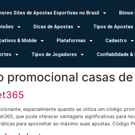
hores Sites de Apostas Esportivas no Brasil
Bônus 
visões
Dicas de Apostas
Tipos de Apostas
cativos & Mobile
Plataformas
Cadastro
ortes
Tipos de Jogadores
Confiabilidade 
o promocional casas de
et365
cionante, especialmente quando se utiliza um código prom
t365, que pode oferecer vantagens significativas para nov
ráticas para aproveitar ao máximo suas apostas. Código 