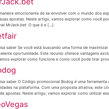
rJack.bet
maneira emocionante de se envolver com o mundo dos esp
suas apostas. Neste artigo, vamos explorar como você pod
al MrJack.bet: O que é e […]
tfair
cisa saber Se você está buscando uma forma de maximizar 
elente oportunidade. Este recurso oferece vantagens excl
 vamos explorar como funciona e como você pode tirar prov
odog
isa saber O Código promocional Bodog é uma ferramenta e
ividades na plataforma. Com uma proposta atrativa, este 
de apostas. Neste artigo, vamos explorar como utilizar es
eoVegas