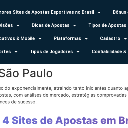
hores Sites de Apostas Esportivas no Brasil
Bônus 
visões
Dicas de Apostas
Tipos de Apostas
cativos & Mobile
Plataformas
Cadastro
ortes
Tipos de Jogadores
Confiabilidade 
 São Paulo
cido exponencialmente, atraindo tanto iniciantes quanto a
postas, com análises de mercado, estratégias comprovadas e
ances de sucesso.
 4 Sites de Apostas em Br