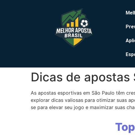
Mel
Pre
Apli
Esp
Dicas de apostas
As apostas esportivas em São Paulo têm cres
explorar dicas valiosas para otimizar suas a
se para elevar seu jogo e maximizar suas ch
Top