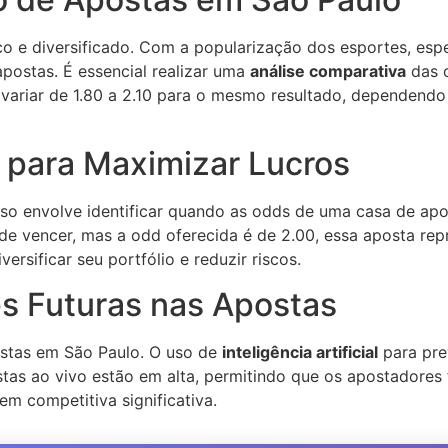
o e diversificado. Com a popularização dos esportes, esp
apostas. É essencial realizar uma
análise comparativa
das o
ariar de 1.80 a 2.10 para o mesmo resultado, dependendo 
 para Maximizar Lucros
Isso envolve identificar quando as odds de uma casa de ap
 vencer, mas a odd oferecida é de 2.00, essa aposta repr
ersificar seu portfólio e reduzir riscos.
s Futuras nas Apostas
ostas em São Paulo. O uso de
inteligência artificial
para pre
tas ao vivo estão em alta, permitindo que os apostadores
m competitiva significativa.