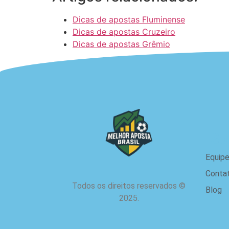
Dicas de apostas Fluminense
Dicas de apostas Cruzeiro
Dicas de apostas Grêmio
So
Equip
Conta
Todos os direitos reservados
©
Blog
2025.