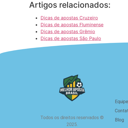
Artigos relacionados:
Dicas de apostas Cruzeiro
Dicas de apostas Fluminense
Dicas de apostas Grêmio
Dicas de apostas São Paulo
So
Equip
Conta
Todos os direitos reservados
©
Blog
2025.