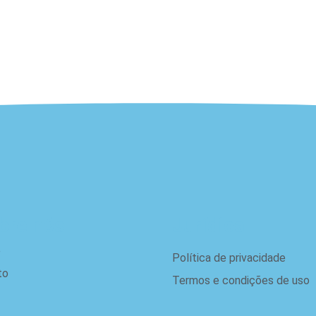
bre nós
Jurídica
e
Política de privacidade
to
Termos e condições de uso