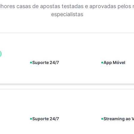
hores casas de apostas testadas e aprovadas pelos
especialistas
Suporte 24/7
App Móvel
Suporte 24/7
Streaming ao 