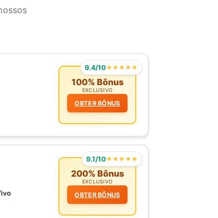
 nossos
9.4/10
★★★★★
100% Bônus
EXCLUSIVO
OBTER BÔNUS
9.1/10
★★★★★
200% Bônus
EXCLUSIVO
Vivo
OBTER BÔNUS