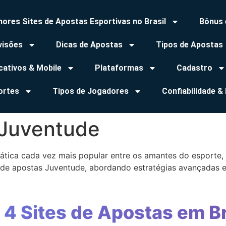
hores Sites de Apostas Esportivas no Brasil
Bônus 
visões
Dicas de Apostas
Tipos de Apostas
cativos & Mobile
Plataformas
Cadastro
ortes
Tipos de Jogadores
Confiabilidade 
 Juventude
ática cada vez mais popular entre os amantes do esporte,
s de apostas Juventude, abordando estratégias avançadas
 4 Sites de Apostas em Br