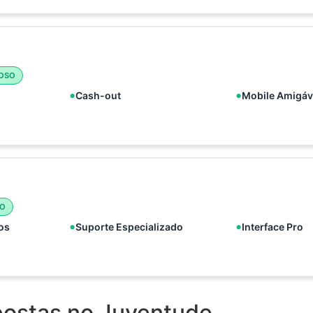
OSO
Cash-out
Mobile Amigáv
TO
os
Suporte Especializado
Interface Pro
postas no Juventude