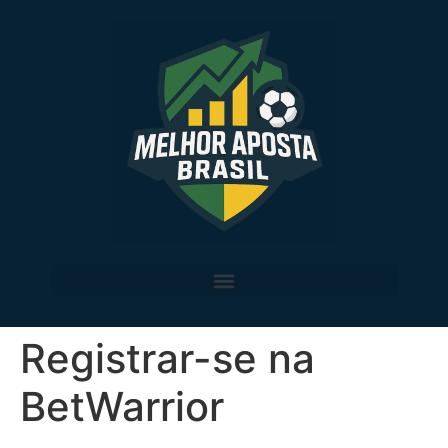
Registrar-se na
BetWarrior