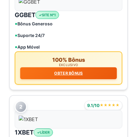
GGBET
SITE N°1
Bônus Generoso
Suporte 24/7
App Móvel
100% Bônus
EXCLUSIVO
OBTER BÔNUS
9.1/10
★★★★★
2
1XBET
LÍDER