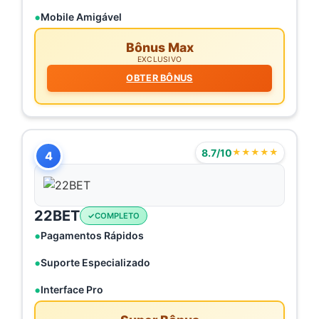
Mobile Amigável
Bônus Max
EXCLUSIVO
OBTER BÔNUS
8.7/10
★★★★★
4
22BET
COMPLETO
Pagamentos Rápidos
Suporte Especializado
Interface Pro