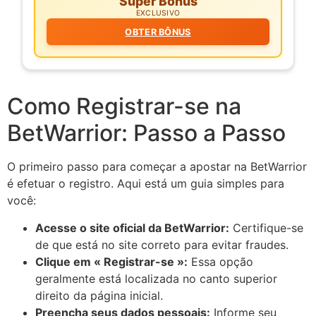
Super Bônus
EXCLUSIVO
OBTER BÔNUS
Como Registrar-se na
BetWarrior: Passo a Passo
O primeiro passo para começar a apostar na BetWarrior
é efetuar o registro. Aqui está um guia simples para
você:
Acesse o site oficial da BetWarrior:
Certifique-se
de que está no site correto para evitar fraudes.
Clique em « Registrar-se »:
Essa opção
geralmente está localizada no canto superior
direito da página inicial.
Preencha seus dados pessoais:
Informe seu