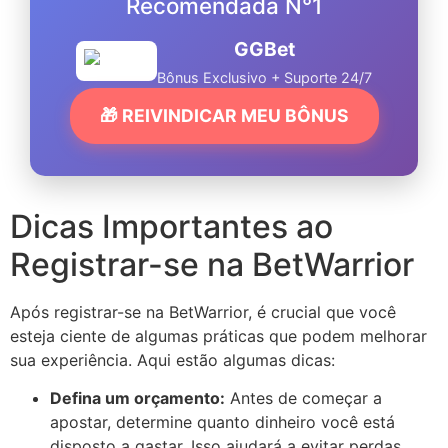
Recomendada N°1
GGBet
Bônus Exclusivo + Suporte 24/7
🎁 REIVINDICAR MEU BÔNUS
Dicas Importantes ao
Registrar-se na BetWarrior
Após registrar-se na BetWarrior, é crucial que você
esteja ciente de algumas práticas que podem melhorar
sua experiência. Aqui estão algumas dicas:
Defina um orçamento:
Antes de começar a
apostar, determine quanto dinheiro você está
disposto a gastar. Isso ajudará a evitar perdas