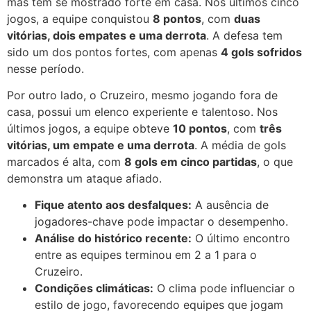
mas tem se mostrado forte em casa. Nos últimos cinco
jogos, a equipe conquistou
8 pontos
, com
duas
vitórias, dois empates e uma derrota
. A defesa tem
sido um dos pontos fortes, com apenas
4 gols sofridos
nesse período.
Por outro lado, o Cruzeiro, mesmo jogando fora de
casa, possui um elenco experiente e talentoso. Nos
últimos jogos, a equipe obteve
10 pontos
, com
três
vitórias, um empate e uma derrota
. A média de gols
marcados é alta, com
8 gols em cinco partidas
, o que
demonstra um ataque afiado.
Fique atento aos desfalques:
A ausência de
jogadores-chave pode impactar o desempenho.
Análise do histórico recente:
O último encontro
entre as equipes terminou em 2 a 1 para o
Cruzeiro.
Condições climáticas:
O clima pode influenciar o
estilo de jogo, favorecendo equipes que jogam