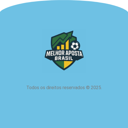
Todos os direitos reservados
©
2025.
Sobre nós