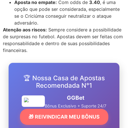
Aposta no empate:
Com odds de
3.40
, é uma
opção que pode ser considerada, especialmente
se o Criciúma conseguir neutralizar o ataque
adversário.
Atenção aos riscos:
Sempre considere a possibilidade
de surpresas no futebol. Apostas devem ser feitas com
responsabilidade e dentro de suas possibilidades
financeiras.
🏆 Nossa Casa de Apostas
Recomendada N°1
GGBet
Bônus Exclusivo + Suporte 24/7
🎁 REIVINDICAR MEU BÔNUS