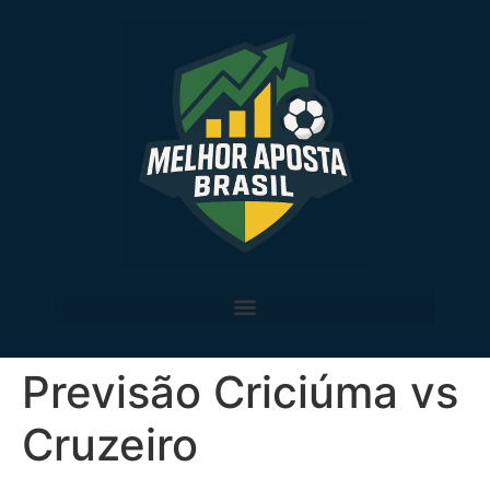
Previsão Criciúma vs
Cruzeiro