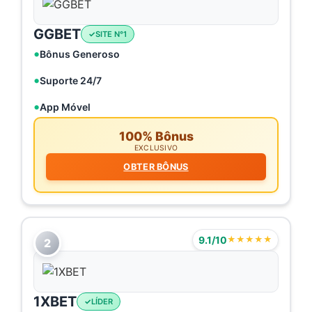
GGBET
SITE N°1
Bônus Generoso
Suporte 24/7
App Móvel
100% Bônus
EXCLUSIVO
OBTER BÔNUS
9.1/10
★★★★★
2
1XBET
LÍDER