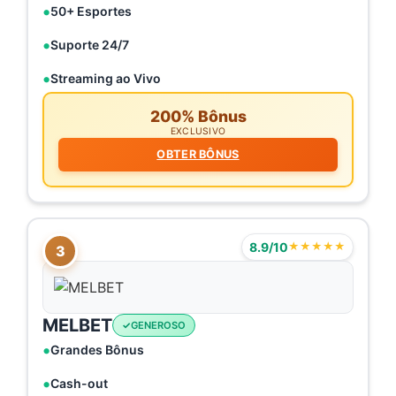
50+ Esportes
Suporte 24/7
Streaming ao Vivo
200% Bônus
EXCLUSIVO
OBTER BÔNUS
8.9/10
★★★★★
3
MELBET
GENEROSO
Grandes Bônus
Cash-out