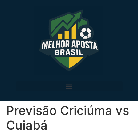
Previsão Criciúma vs
Cuiabá