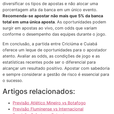
diversificar os tipos de apostas e não alocar uma
porcentagem alta da banca em um único evento.
Recomenda-se apostar não mais que 5% da banca
total em uma única aposta
. As oportunidades podem
surgir em apostas ao vivo, com odds que variam
conforme o desempenho das equipes durante o jogo.
Em conclusão, a partida entre Criciúma e Cuiabá
oferece um leque de oportunidades para o apostador
atento. Avaliar as odds, as condições de jogo e as
estatísticas recentes pode ser o diferencial para
alcançar um resultado positivo. Apostar com sabedoria
e sempre considerar a gestão de risco é essencial para
o sucesso.
Artigos relacionados:
Previsão Atlético Mineiro vs Botafogo
Previsão Fluminense vs Internacional