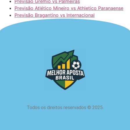
Previsão Grêmio vs Palmeiras
Previsão Atlético Mineiro vs Athletico Paranaense
Previsão Bragantino vs Internacional
Todos os direitos reservados
©
2025.