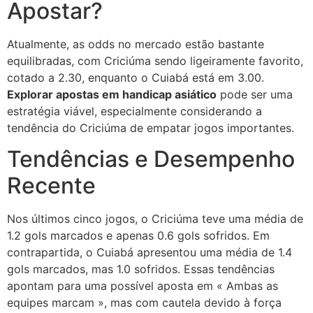
Apostar?
Atualmente, as odds no mercado estão bastante
equilibradas, com Criciúma sendo ligeiramente favorito,
cotado a 2.30, enquanto o Cuiabá está em 3.00.
Explorar apostas em handicap asiático
pode ser uma
estratégia viável, especialmente considerando a
tendência do Criciúma de empatar jogos importantes.
Tendências e Desempenho
Recente
Nos últimos cinco jogos, o Criciúma teve uma média de
1.2 gols marcados e apenas 0.6 gols sofridos. Em
contrapartida, o Cuiabá apresentou uma média de 1.4
gols marcados, mas 1.0 sofridos. Essas tendências
apontam para uma possível aposta em « Ambas as
equipes marcam », mas com cautela devido à força