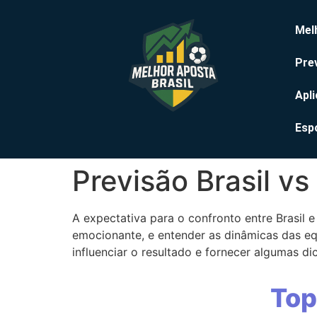
Mel
Pre
Apli
Esp
Previsão Brasil v
A expectativa para o confronto entre Brasil 
emocionante, e entender as dinâmicas das eq
influenciar o resultado e fornecer algumas d
Top