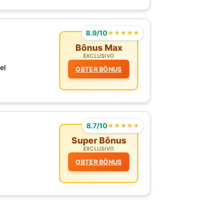
8.9/10
★★★★★
Bônus Max
EXCLUSIVO
el
OBTER BÔNUS
8.7/10
★★★★★
Super Bônus
EXCLUSIVO
OBTER BÔNUS