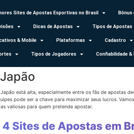
hores Sites de Apostas Esportivas no Brasil
Bônus 
visões
Dicas de Apostas
Tipos de Apostas
cativos & Mobile
Plataformas
Cadastro
ortes
Tipos de Jogadores
Confiabilidade 
s Japão
e Japão está alta, especialmente entre os fãs de apostas de
uipes pode ser a chave para maximizar seus lucros. Vamos 
icas valiosas para quem pretende apostar.
 4 Sites de Apostas em Br