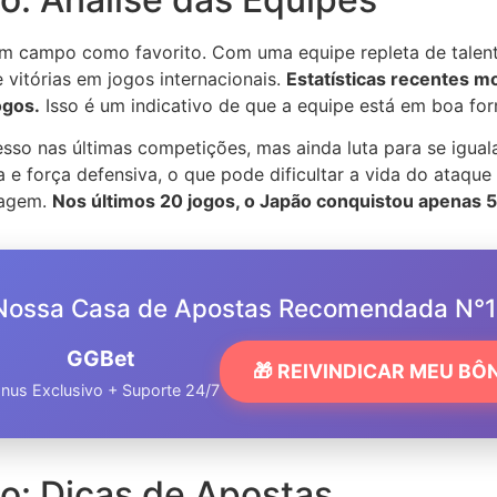
 em campo como favorito. Com uma equipe repleta de talento
vitórias em jogos internacionais.
Estatísticas recentes m
ogos.
Isso é um indicativo de que a equipe está em boa fo
so nas últimas competições, mas ainda luta para se iguala
 e força defensiva, o que pode dificultar a vida do ataque b
tagem.
Nos últimos 20 jogos, o Japão conquistou apenas 5
Nossa Casa de Apostas Recomendada N°1
GGBet
🎁 REIVINDICAR MEU BÔ
nus Exclusivo + Suporte 24/7
ão: Dicas de Apostas