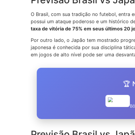
O Brasil, com sua tradição no futebol, entra
possui um ataque poderoso e um histórico de 
taxa de vitória de 75% em seus últimos 20 j
Por outro lado, o Japão tem mostrado progres
japonesa é conhecida por sua disciplina tática
em jogos de alto nível pode ser uma desvan
🏆 
Bô
Previsão Brasil vs Jap