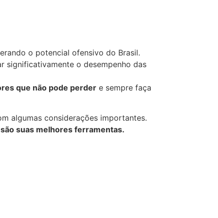
rando o potencial ofensivo do Brasil.
tar significativamente o desempenho das
lores que não pode perder
e sempre faça
 com algumas considerações importantes.
 são suas melhores ferramentas.