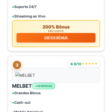
Suporte 24/7
Streaming ao Vivo
200% Bônus
EXCLUSIVO
OBTER BÔNUS
8.9/10
★★★★★
3
MELBET
GENEROSO
Grandes Bônus
Cash-out
Mobile Amigável