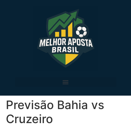
Previsão Bahia vs
Cruzeiro