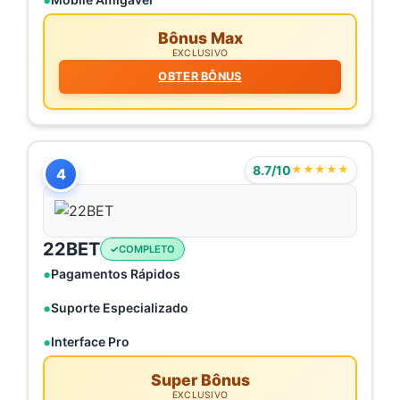
Bônus Max
EXCLUSIVO
OBTER BÔNUS
8.7/10
★★★★★
4
22BET
COMPLETO
Pagamentos Rápidos
Suporte Especializado
Interface Pro
Super Bônus
EXCLUSIVO