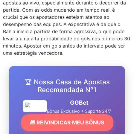
apostas ao vivo, especialmente durante o decorrer da
partida. Com as odds mudando em tempo real, é
crucial que os apostadores estejam atentos ao
desempenho das equipes. A expectativa é de que o
Bahia inicie a partida de forma agressiva, o que pode
levar a uma alta probabilidade de gols nos primeiros 30
minutos. Apostar em gols antes do intervalo pode ser
uma estratégia vencedora.
🏆 Nossa Casa de Apostas
Recomendada N°1
GGBet
Bônus Exclusivo + Suporte 24/7
🎁 REIVINDICAR MEU BÔNUS