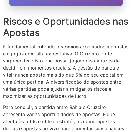
Riscos e Oportunidades nas
Apostas
É fundamental entender os
riscos
associados a apostas
em jogos com alta expectativa. O Cruzeiro pode
surpreender, visto que possui jogadores capazes de
decidir em momentos cruciais. A gestão de banca é
vital; nunca aposte mais do que 5% do seu capital em
uma única partida. A diversificação de apostas entre
várias partidas pode ajudar a mitigar os riscos e
maximizar as oportunidades de lucro.
Para concluir, a partida entre Bahia e Cruzeiro
apresenta várias oportunidades de apostas. Fique
atento às odds e utilize estratégias como apostas
duplas e apostas ao vivo para aumentar suas chances