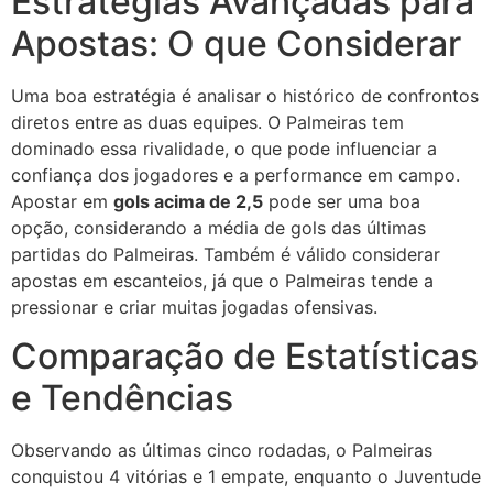
Estratégias Avançadas para
Apostas: O que Considerar
Uma boa estratégia é analisar o histórico de confrontos
diretos entre as duas equipes. O Palmeiras tem
dominado essa rivalidade, o que pode influenciar a
confiança dos jogadores e a performance em campo.
Apostar em
gols acima de 2,5
pode ser uma boa
opção, considerando a média de gols das últimas
partidas do Palmeiras. Também é válido considerar
apostas em escanteios, já que o Palmeiras tende a
pressionar e criar muitas jogadas ofensivas.
Comparação de Estatísticas
e Tendências
Observando as últimas cinco rodadas, o Palmeiras
conquistou 4 vitórias e 1 empate, enquanto o Juventude