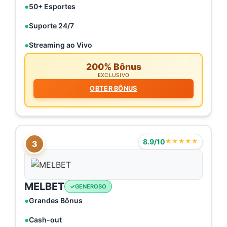
50+ Esportes
Suporte 24/7
Streaming ao Vivo
200% Bônus
EXCLUSIVO
OBTER BÔNUS
8.9/10
★★★★★
3
MELBET
GENEROSO
Grandes Bônus
Cash-out