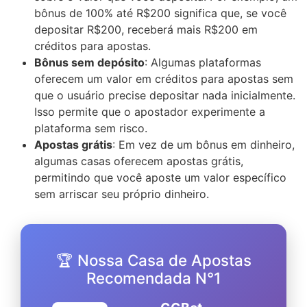
bônus de 100% até R$200 significa que, se você
depositar R$200, receberá mais R$200 em
créditos para apostas.
Bônus sem depósito
: Algumas plataformas
oferecem um valor em créditos para apostas sem
que o usuário precise depositar nada inicialmente.
Isso permite que o apostador experimente a
plataforma sem risco.
Apostas grátis
: Em vez de um bônus em dinheiro,
algumas casas oferecem apostas grátis,
permitindo que você aposte um valor específico
sem arriscar seu próprio dinheiro.
🏆 Nossa Casa de Apostas
Recomendada N°1