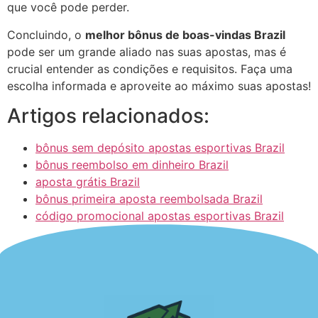
que você pode perder.
Concluindo, o
melhor bônus de boas-vindas Brazil
pode ser um grande aliado nas suas apostas, mas é
crucial entender as condições e requisitos. Faça uma
escolha informada e aproveite ao máximo suas apostas!
Artigos relacionados:
bônus sem depósito apostas esportivas Brazil
bônus reembolso em dinheiro Brazil
aposta grátis Brazil
bônus primeira aposta reembolsada Brazil
código promocional apostas esportivas Brazil