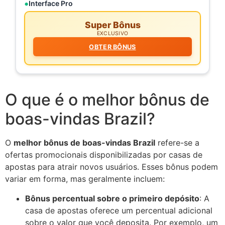
Interface Pro
Super Bônus
EXCLUSIVO
OBTER BÔNUS
O que é o melhor bônus de
boas-vindas Brazil?
O
melhor bônus de boas-vindas Brazil
refere-se a
ofertas promocionais disponibilizadas por casas de
apostas para atrair novos usuários. Esses bônus podem
variar em forma, mas geralmente incluem:
Bônus percentual sobre o primeiro depósito
: A
casa de apostas oferece um percentual adicional
sobre o valor que você deposita. Por exemplo, um