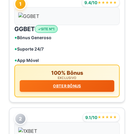
9.4/10
★★★★★
1
GGBET
SITE N°1
Bônus Generoso
Suporte 24/7
App Móvel
100% Bônus
EXCLUSIVO
OBTER BÔNUS
9.1/10
★★★★★
2