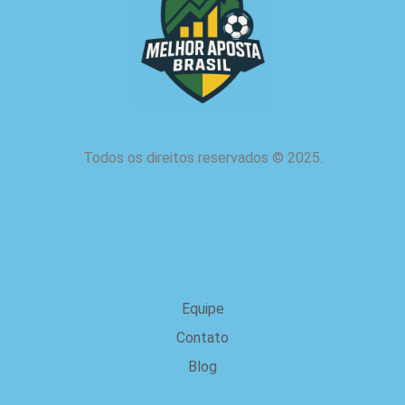
Todos os direitos reservados
©
2025.
Sobre nós
Equipe
Contato
Blog