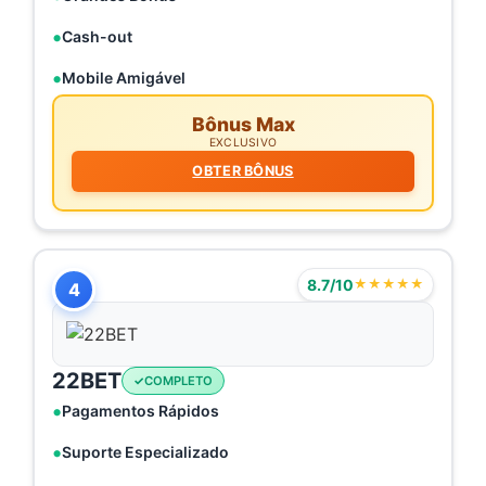
Cash-out
Mobile Amigável
Bônus Max
EXCLUSIVO
OBTER BÔNUS
8.7/10
★★★★★
4
22BET
COMPLETO
Pagamentos Rápidos
Suporte Especializado