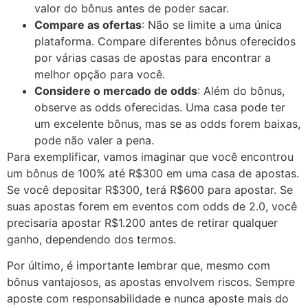
valor do bônus antes de poder sacar.
Compare as ofertas
: Não se limite a uma única
plataforma. Compare diferentes bônus oferecidos
por várias casas de apostas para encontrar a
melhor opção para você.
Considere o mercado de odds
: Além do bônus,
observe as odds oferecidas. Uma casa pode ter
um excelente bônus, mas se as odds forem baixas,
pode não valer a pena.
Para exemplificar, vamos imaginar que você encontrou
um bônus de 100% até R$300 em uma casa de apostas.
Se você depositar R$300, terá R$600 para apostar. Se
suas apostas forem em eventos com odds de 2.0, você
precisaria apostar R$1.200 antes de retirar qualquer
ganho, dependendo dos termos.
Por último, é importante lembrar que, mesmo com
bônus vantajosos, as apostas envolvem riscos. Sempre
aposte com responsabilidade e nunca aposte mais do