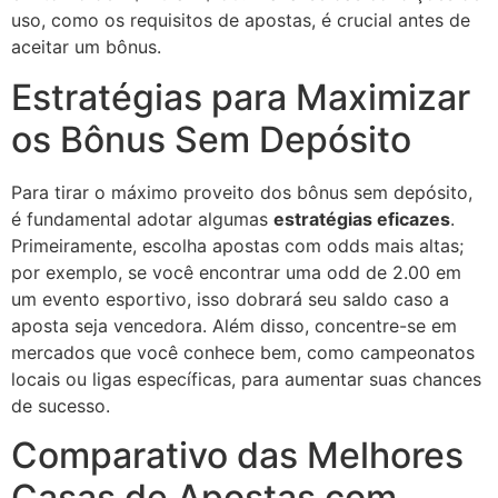
uso, como os requisitos de apostas, é crucial antes de
aceitar um bônus.
Estratégias para Maximizar
os Bônus Sem Depósito
Para tirar o máximo proveito dos bônus sem depósito,
é fundamental adotar algumas
estratégias eficazes
.
Primeiramente, escolha apostas com odds mais altas;
por exemplo, se você encontrar uma odd de 2.00 em
um evento esportivo, isso dobrará seu saldo caso a
aposta seja vencedora. Além disso, concentre-se em
mercados que você conhece bem, como campeonatos
locais ou ligas específicas, para aumentar suas chances
de sucesso.
Comparativo das Melhores
Casas de Apostas com