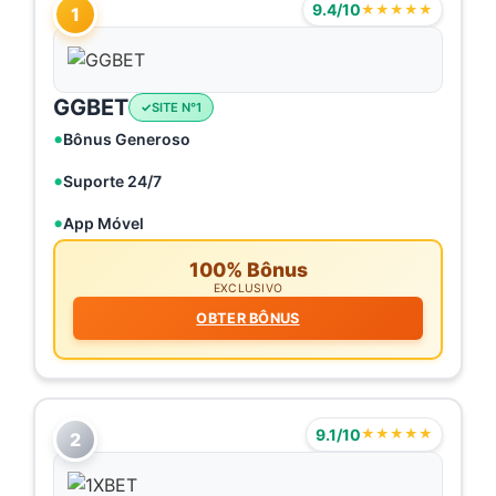
9.4/10
★★★★★
1
GGBET
SITE N°1
Bônus Generoso
Suporte 24/7
App Móvel
100% Bônus
EXCLUSIVO
OBTER BÔNUS
9.1/10
★★★★★
2