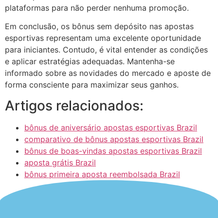
plataformas para não perder nenhuma promoção.
Em conclusão, os bônus sem depósito nas apostas
esportivas representam uma excelente oportunidade
para iniciantes. Contudo, é vital entender as condições
e aplicar estratégias adequadas. Mantenha-se
informado sobre as novidades do mercado e aposte de
forma consciente para maximizar seus ganhos.
Artigos relacionados:
bônus de aniversário apostas esportivas Brazil
comparativo de bônus apostas esportivas Brazil
bônus de boas-vindas apostas esportivas Brazil
aposta grátis Brazil
bônus primeira aposta reembolsada Brazil