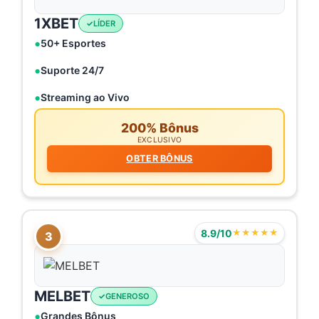
1XBET
LÍDER
50+ Esportes
Suporte 24/7
Streaming ao Vivo
200% Bônus
EXCLUSIVO
OBTER BÔNUS
8.9/10
★★★★★
3
MELBET
GENEROSO
Grandes Bônus