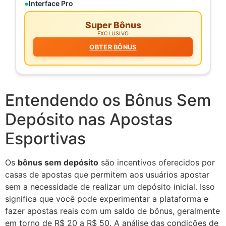
Interface Pro
Super Bônus
EXCLUSIVO
OBTER BÔNUS
Entendendo os Bônus Sem
Depósito nas Apostas
Esportivas
Os
bônus sem depósito
são incentivos oferecidos por
casas de apostas que permitem aos usuários apostar
sem a necessidade de realizar um depósito inicial. Isso
significa que você pode experimentar a plataforma e
fazer apostas reais com um saldo de bônus, geralmente
em torno de R$ 20 a R$ 50. A análise das condições de