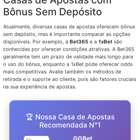
Bônus Sem Depósito
Atualmente, diversas casas de apostas oferecem bônus
sem depósito, mas é importante comparar as opções
disponíveis. Por exemplo, a
Bet365
e a
1xBet
são
conhecidas por oferecer condições atrativas. A Bet365
geralmente tem um prazo de validade mais longo para
o uso do bônus, enquanto a 1xBet pode oferecer odds
mais competitivas. Avalie também os métodos de
retirada e o suporte ao cliente, pois são fatores cruciais
na sua experiência de apostas.
🏆 Nossa Casa de Apostas
Recomendada N°1
GGBet