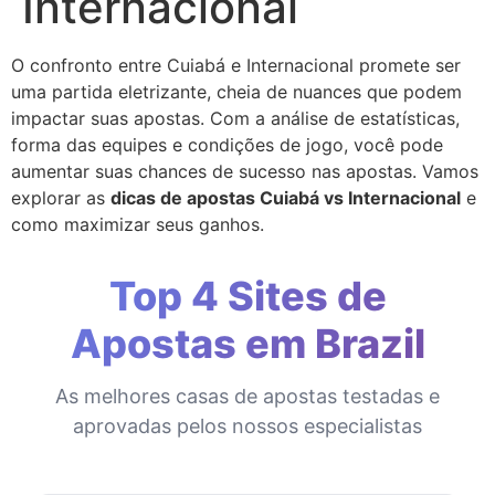
Internacional
O confronto entre Cuiabá e Internacional promete ser
uma partida eletrizante, cheia de nuances que podem
impactar suas apostas. Com a análise de estatísticas,
forma das equipes e condições de jogo, você pode
aumentar suas chances de sucesso nas apostas. Vamos
explorar as
dicas de apostas Cuiabá vs Internacional
e
como maximizar seus ganhos.
Top 4 Sites de
Apostas em Brazil
As melhores casas de apostas testadas e
aprovadas pelos nossos especialistas