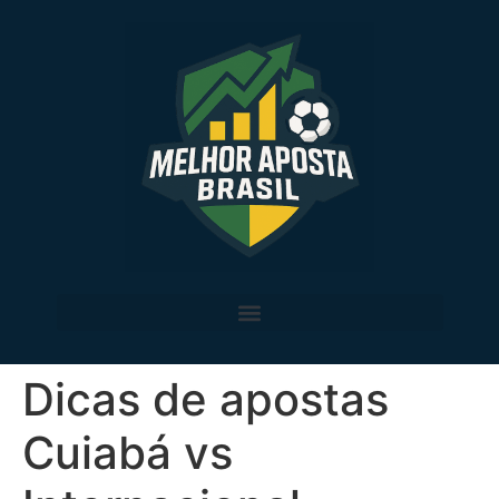
Dicas de apostas
Cuiabá vs