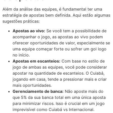
Além da análise das equipes, é fundamental ter uma
estratégia de apostas bem definida. Aqui estão algumas
sugestões práticas:
Apostas ao vivo:
Se você tem a possibilidade de
acompanhar o jogo, as apostas ao vivo podem
oferecer oportunidades de valor, especialmente se
uma equipe começar forte ou sofrer um gol logo
no início.
Apostas em escanteios:
Com base no estilo de
jogo de ambas as equipes, você pode considerar
apostar na quantidade de escanteios. O Cuiabá,
jogando em casa, tende a pressionar mais e criar
mais oportunidades.
Gerenciamento de banca:
Não aposte mais do
que 5% da sua banca total em uma única aposta
para minimizar riscos. Isso é crucial em um jogo
imprevisível como Cuiabá vs Internacional.