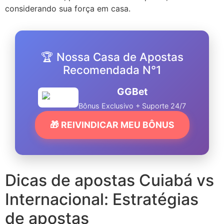
considerando sua força em casa.
🏆 Nossa Casa de Apostas
Recomendada N°1
GGBet
Bônus Exclusivo + Suporte 24/7
🎁 REIVINDICAR MEU BÔNUS
Dicas de apostas Cuiabá vs
Internacional: Estratégias
de apostas