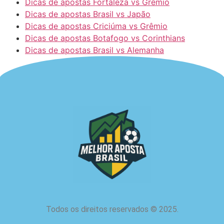
Dicas de apostas Fortaleza vs Grêmio
Dicas de apostas Brasil vs Japão
Dicas de apostas Criciúma vs Grêmio
Dicas de apostas Botafogo vs Corinthians
Dicas de apostas Brasil vs Alemanha
Todos os direitos reservados
©
2025.