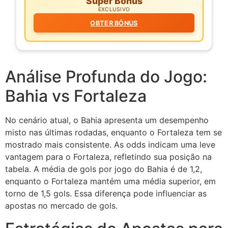
Super Bônus
EXCLUSIVO
OBTER BÔNUS
Análise Profunda do Jogo:
Bahia vs Fortaleza
No cenário atual, o Bahia apresenta um desempenho
misto nas últimas rodadas, enquanto o Fortaleza tem se
mostrado mais consistente. As odds indicam uma leve
vantagem para o Fortaleza, refletindo sua posição na
tabela. A média de gols por jogo do Bahia é de 1,2,
enquanto o Fortaleza mantém uma média superior, em
torno de 1,5 gols. Essa diferença pode influenciar as
apostas no mercado de gols.