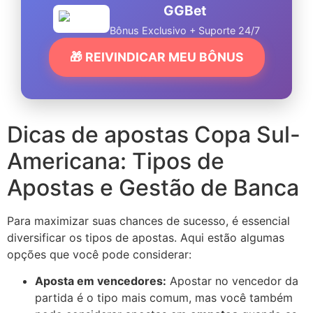
GGBet
Bônus Exclusivo + Suporte 24/7
🎁 REIVINDICAR MEU BÔNUS
Dicas de apostas Copa Sul-
Americana: Tipos de
Apostas e Gestão de Banca
Para maximizar suas chances de sucesso, é essencial
diversificar os tipos de apostas. Aqui estão algumas
opções que você pode considerar:
Aposta em vencedores:
Apostar no vencedor da
partida é o tipo mais comum, mas você também