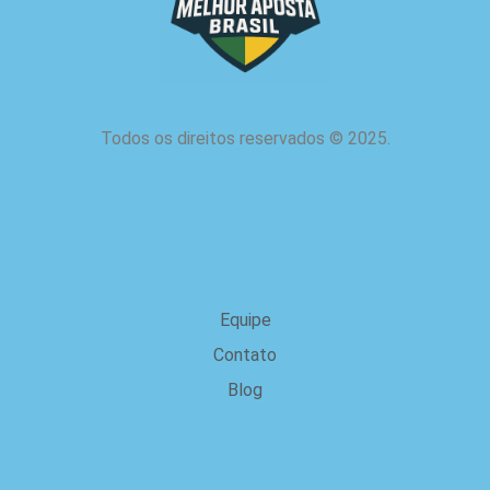
Todos os direitos reservados
©
2025.
Sobre nós
Equipe
Contato
Blog