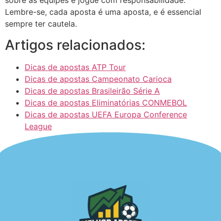
sobre as equipes e jogue com responsabilidade.
Lembre-se, cada aposta é uma aposta, e é essencial
sempre ter cautela.
Artigos relacionados:
Dicas de apostas ATP Tour
Dicas de apostas Campeonato Carioca
Dicas de apostas Brasileirão Série A
Dicas de apostas Eliminatórias CONMEBOL
Dicas de apostas UEFA Europa Conference
League