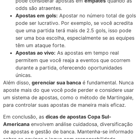
pode considerar apostas em
empates
quando as
odds são atraentes.
Apostas em gols:
Apostar no número total de gols
pode ser lucrativo. Por exemplo, se você acredita
que uma partida terá mais de 2.5 gols, isso pode
ser uma boa escolha, especialmente se as equipes
têm um ataque forte.
Apostas ao vivo:
As apostas em tempo real
permitem que você reaja a eventos que ocorrem
durante a partida, oferecendo oportunidades
únicas.
Além disso,
gerenciar sua banca
é fundamental. Nunca
aposte mais do que você pode perder e considere usar
um sistema de apostas, como o método de Martingale,
para controlar suas apostas de maneira mais eficaz.
Em conclusão, as
dicas de apostas Copa Sul-
Americana
envolvem análise cuidadosa, diversificação
de apostas e gestão de banca. Mantenha-se informado