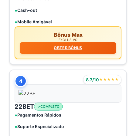
Cash-out
Mobile Amigável
Bônus Max
EXCLUSIVO
OBTER BÔNUS
8.7/10
★★★★★
4
22BET
COMPLETO
Pagamentos Rápidos
Suporte Especializado