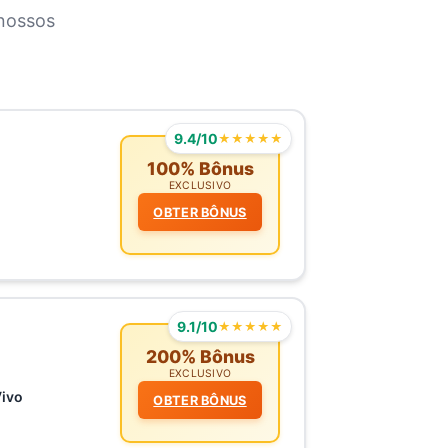
 nossos
9.4/10
★★★★★
100% Bônus
EXCLUSIVO
OBTER BÔNUS
9.1/10
★★★★★
200% Bônus
EXCLUSIVO
Vivo
OBTER BÔNUS