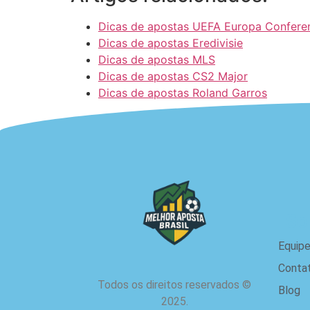
Dicas de apostas UEFA Europa Confere
Dicas de apostas Eredivisie
Dicas de apostas MLS
Dicas de apostas CS2 Major
Dicas de apostas Roland Garros
So
Equip
Conta
Todos os direitos reservados
©
Blog
2025.