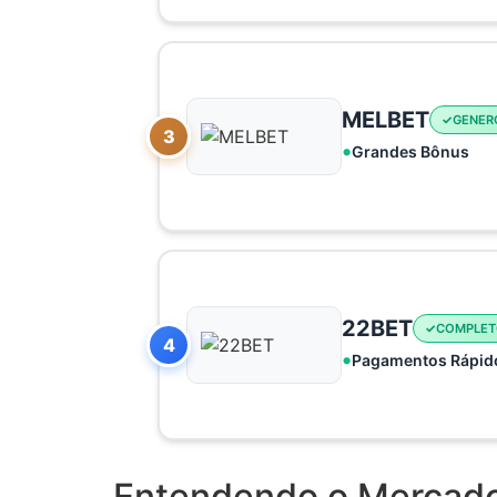
MELBET
GENER
3
Grandes Bônus
22BET
COMPLE
4
Pagamentos Rápid
Entendendo o Mercado 