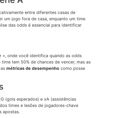
icativamente entre diferentes casas de
er um jogo fora de casa, enquanto um time
se das odds é essencial para identificar
r », onde você identifica quando as odds
um time tem 50% de chances de vencer, mas as
r as
métricas de desempenho
como posse
s
G (gols esperados) e xA (assistências
 dos times e lesões de jogadores-chave
s apostas.