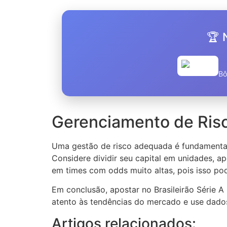
🏆 
Bô
Gerenciamento de Risc
Uma gestão de risco adequada é fundamenta
Considere dividir seu capital em unidades, 
em times com odds muito altas, pois isso pod
Em conclusão, apostar no Brasileirão Série A
atento às tendências do mercado e use dados
Artigos relacionados: