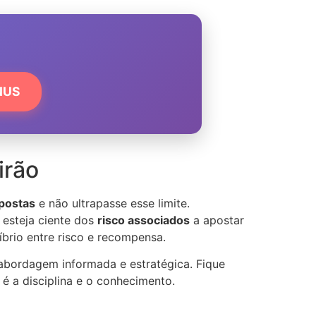
NUS
irão
postas
e não ultrapasse esse limite.
 esteja ciente dos
risco associados
a apostar
íbrio entre risco e recompensa.
 abordagem informada e estratégica. Fique
é a disciplina e o conhecimento.