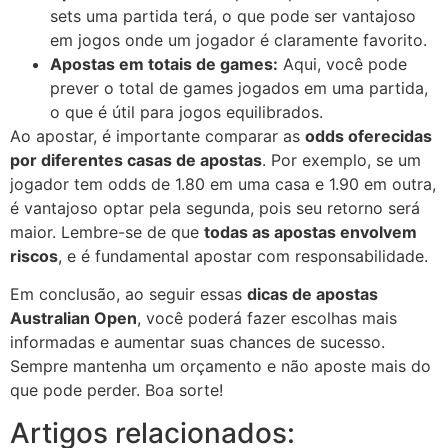
sets uma partida terá, o que pode ser vantajoso
em jogos onde um jogador é claramente favorito.
Apostas em totais de games:
Aqui, você pode
prever o total de games jogados em uma partida,
o que é útil para jogos equilibrados.
Ao apostar, é importante comparar as
odds oferecidas
por diferentes casas de apostas
. Por exemplo, se um
jogador tem odds de 1.80 em uma casa e 1.90 em outra,
é vantajoso optar pela segunda, pois seu retorno será
maior. Lembre-se de que
todas as apostas envolvem
riscos
, e é fundamental apostar com responsabilidade.
Em conclusão, ao seguir essas
dicas de apostas
Australian Open
, você poderá fazer escolhas mais
informadas e aumentar suas chances de sucesso.
Sempre mantenha um orçamento e não aposte mais do
que pode perder. Boa sorte!
Artigos relacionados: