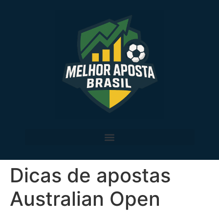
Dicas de apostas
Australian Open