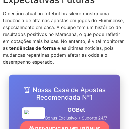
O cenário atual no futebol brasileiro mostra uma
tendência de alta nas apostas em jogos do Fluminense,
especialmente em casa. A equipe tem um histórico de
resultados positivos no Maracanã, o que pode refletir
em cotações mais baixas. No entanto, é vital monitorar
as
tendências de forma
e as últimas notícias, pois
mudanças repentinas podem afetar as odds e o
desempenho esperado.
🏆 Nossa Casa de Apostas
Recomendada N°1
GGBet
Bônus Exclusivo + Suporte 24/7
🎁 REIVINDICAR MEU BÔNUS