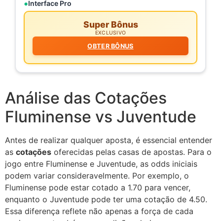
Interface Pro
Super Bônus
EXCLUSIVO
OBTER BÔNUS
Análise das Cotações
Fluminense vs Juventude
Antes de realizar qualquer aposta, é essencial entender
as
cotações
oferecidas pelas casas de apostas. Para o
jogo entre Fluminense e Juventude, as odds iniciais
podem variar consideravelmente. Por exemplo, o
Fluminense pode estar cotado a 1.70 para vencer,
enquanto o Juventude pode ter uma cotação de 4.50.
Essa diferença reflete não apenas a força de cada