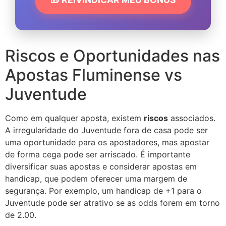
Riscos e Oportunidades nas
Apostas Fluminense vs
Juventude
Como em qualquer aposta, existem
riscos
associados.
A irregularidade do Juventude fora de casa pode ser
uma oportunidade para os apostadores, mas apostar
de forma cega pode ser arriscado. É importante
diversificar suas apostas e considerar apostas em
handicap, que podem oferecer uma margem de
segurança. Por exemplo, um handicap de +1 para o
Juventude pode ser atrativo se as odds forem em torno
de 2.00.