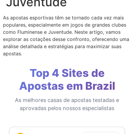
Juventude
As apostas esportivas têm se tornado cada vez mais
populares, especialmente em jogos de grandes clubes
como Fluminense e Juventude. Neste artigo, vamos
explorar as cotações desse confronto, oferecendo uma
análise detalhada e estratégias para maximizar suas
apostas.
Top 4 Sites de
Apostas em Brazil
As melhores casas de apostas testadas e
aprovadas pelos nossos especialistas