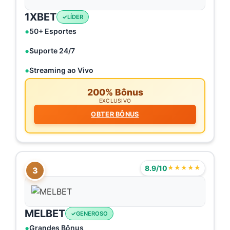
1XBET
LÍDER
50+ Esportes
Suporte 24/7
Streaming ao Vivo
200% Bônus
EXCLUSIVO
OBTER BÔNUS
8.9/10
★★★★★
3
MELBET
GENEROSO
Grandes Bônus