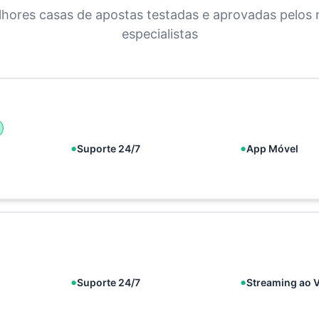
hores casas de apostas testadas e aprovadas pelos
especialistas
Suporte 24/7
App Móvel
Suporte 24/7
Streaming ao 