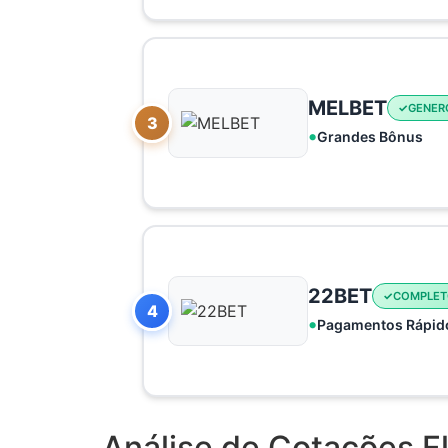
MELBET
GENER
3
Grandes Bônus
22BET
COMPLE
4
Pagamentos Rápid
Análise de Cotações F