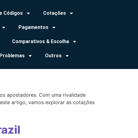
e Códigos
Cotações
Pagamentos
Comparativos & Escolha
& Problemas
Outros
 os apostadores. Com uma rivalidade
Neste artigo, vamos explorar as cotações
azil