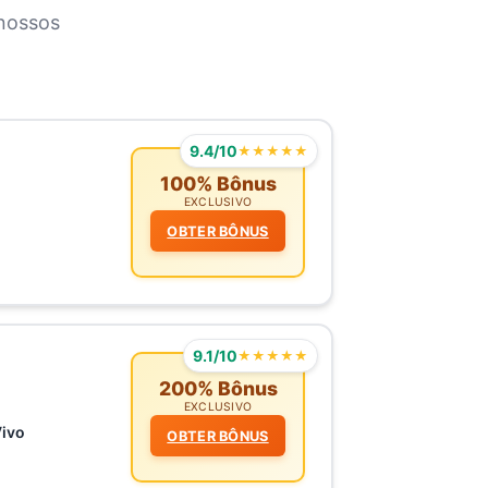
 nossos
9.4/10
★★★★★
100% Bônus
EXCLUSIVO
OBTER BÔNUS
9.1/10
★★★★★
200% Bônus
EXCLUSIVO
Vivo
OBTER BÔNUS