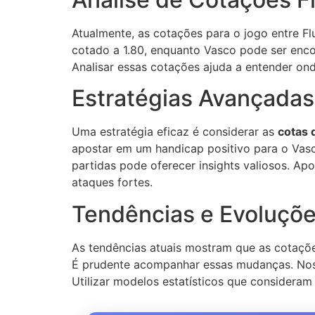
Atualmente, as cotações para o jogo entre 
cotado a 1.80, enquanto Vasco pode ser enc
Analisar essas cotações ajuda a entender ond
Estratégias Avançada
Uma estratégia eficaz é considerar as
cotas 
apostar em um handicap positivo para o Vasco
partidas pode oferecer insights valiosos. Ap
ataques fortes.
Tendências e Evoluçõe
As tendências atuais mostram que as cotaçõ
É prudente acompanhar essas mudanças. Nos
Utilizar modelos estatísticos que consider