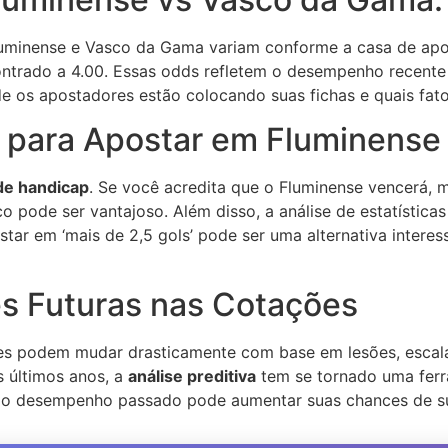
Fluminense e Vasco da Gama variam conforme a casa de apo
ontrado a 4.00. Essas odds refletem o desempenho recente
e os apostadores estão colocando suas fichas e quais fato
s para Apostar em Fluminense
de handicap
. Se você acredita que o Fluminense vencerá, 
 pode ser vantajoso. Além disso, a análise de estatística
ostar em ‘mais de 2,5 gols’ pode ser uma alternativa inter
s Futuras nas Cotações
es podem mudar drasticamente com base em lesões, escala
 últimos anos, a
análise preditiva
tem se tornado uma ferr
am o desempenho passado pode aumentar suas chances de s