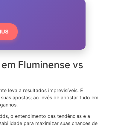
NUS
 em Fluminense vs
 leva a resultados imprevisíveis. É
 suas apostas; ao invés de apostar tudo em
 ganhos.
dds, o entendimento das tendências e a
sabilidade para maximizar suas chances de