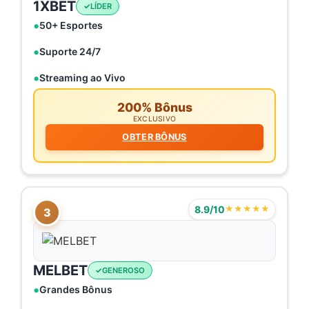
1XBET
LÍDER
50+ Esportes
Suporte 24/7
Streaming ao Vivo
200% Bônus
EXCLUSIVO
OBTER BÔNUS
8.9/10
★★★★★
3
MELBET
GENEROSO
Grandes Bônus