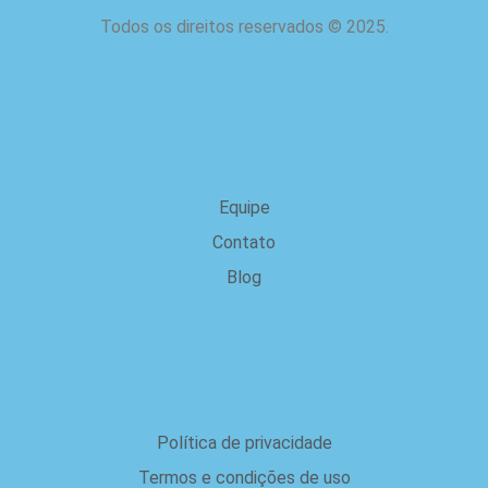
Todos os direitos reservados
©
2025.
Sobre nós
Equipe
Contato
Blog
Jurídica
Política de privacidade
Termos e condições de uso