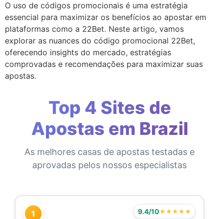
O uso de códigos promocionais é uma estratégia
essencial para maximizar os benefícios ao apostar em
plataformas como a 22Bet. Neste artigo, vamos
explorar as nuances do código promocional 22Bet,
oferecendo insights do mercado, estratégias
comprovadas e recomendações para maximizar suas
apostas.
Top 4 Sites de
Apostas em Brazil
As melhores casas de apostas testadas e
aprovadas pelos nossos especialistas
9.4/10
★★★★★
1