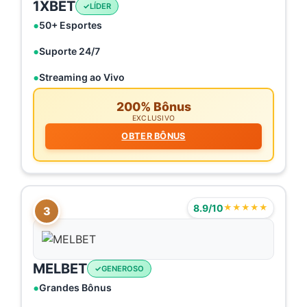
1XBET
LÍDER
50+ Esportes
Suporte 24/7
Streaming ao Vivo
200% Bônus
EXCLUSIVO
OBTER BÔNUS
8.9/10
★★★★★
3
MELBET
GENEROSO
Grandes Bônus