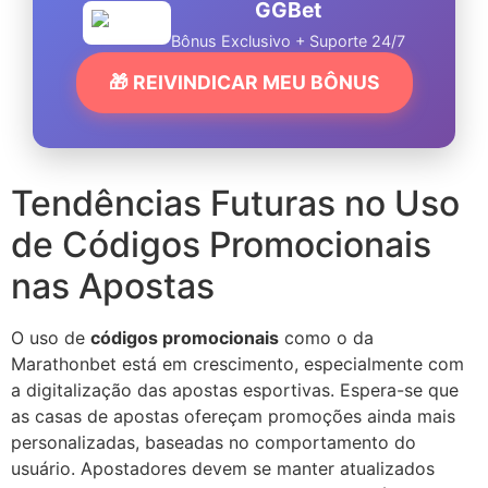
GGBet
Bônus Exclusivo + Suporte 24/7
🎁 REIVINDICAR MEU BÔNUS
Tendências Futuras no Uso
de Códigos Promocionais
nas Apostas
O uso de
códigos promocionais
como o da
Marathonbet está em crescimento, especialmente com
a digitalização das apostas esportivas. Espera-se que
as casas de apostas ofereçam promoções ainda mais
personalizadas, baseadas no comportamento do
usuário. Apostadores devem se manter atualizados