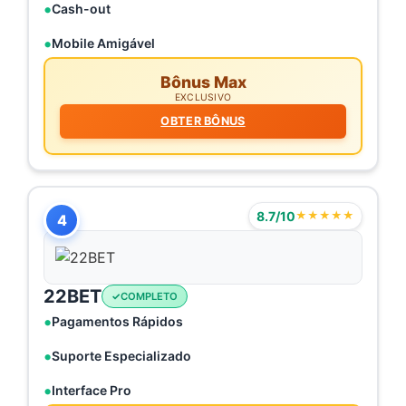
Cash-out
Mobile Amigável
Bônus Max
EXCLUSIVO
OBTER BÔNUS
8.7/10
★★★★★
4
22BET
COMPLETO
Pagamentos Rápidos
Suporte Especializado
Interface Pro