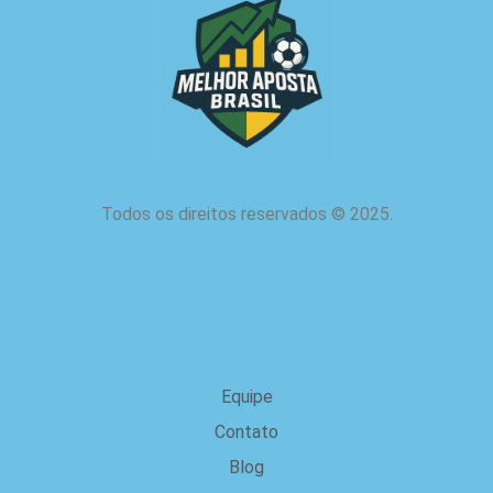
Todos os direitos reservados
©
2025.
Sobre nós
Equipe
Contato
Blog