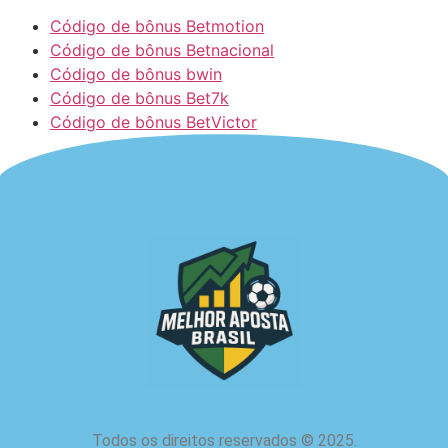
Código de bônus Betmotion
Código de bônus Betnacional
Código de bônus bwin
Código de bônus Bet7k
Código de bônus BetVictor
Todos os direitos reservados
©
2025.