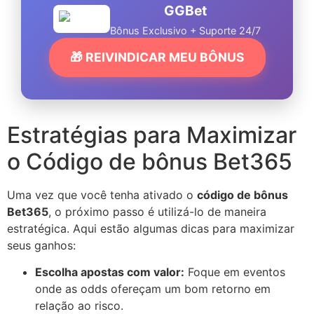
GGBet
Bônus Exclusivo + Suporte 24/7
🎁 REIVINDICAR MEU BÔNUS
Estratégias para Maximizar
o Código de bônus Bet365
Uma vez que você tenha ativado o
código de bônus
Bet365
, o próximo passo é utilizá-lo de maneira
estratégica. Aqui estão algumas dicas para maximizar
seus ganhos:
Escolha apostas com valor:
Foque em eventos
onde as odds ofereçam um bom retorno em
relação ao risco.