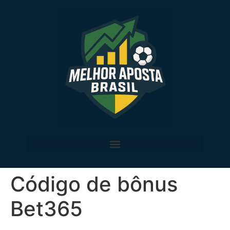
Código de bônus
Bet365