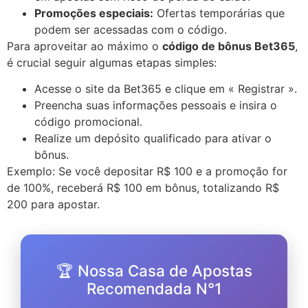
Promoções especiais:
Ofertas temporárias que
podem ser acessadas com o código.
Para aproveitar ao máximo o
código de bônus Bet365
,
é crucial seguir algumas etapas simples:
Acesse o site da Bet365 e clique em « Registrar ».
Preencha suas informações pessoais e insira o
código promocional.
Realize um depósito qualificado para ativar o
bônus.
Exemplo: Se você depositar R$ 100 e a promoção for
de 100%, receberá R$ 100 em bônus, totalizando R$
200 para apostar.
🏆 Nossa Casa de Apostas
Recomendada N°1