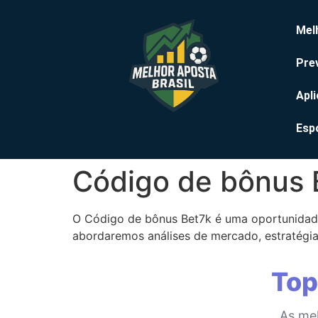
Mel
Pre
Apli
Esp
Código de bônus 
O Código de bônus Bet7k é uma oportunidade 
abordaremos análises de mercado, estratégia
Top
As mel