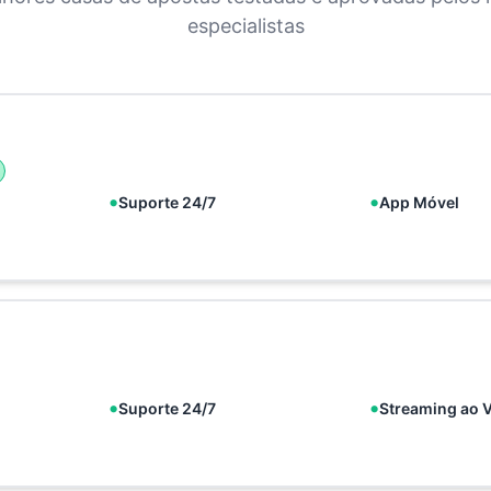
especialistas
Suporte 24/7
App Móvel
Suporte 24/7
Streaming ao 