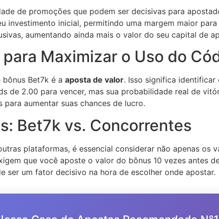
ade de promoções que podem ser decisivas para apostadore
investimento inicial, permitindo uma margem maior para a
sivas, aumentando ainda mais o valor do seu capital de ap
 para Maximizar o Uso do Có
e bônus Bet7k é a
aposta de valor
. Isso significa identifi
s de 2.00 para vencer, mas sua probabilidade real de vitó
s para aumentar suas chances de lucro.
: Bet7k vs. Concorrentes
tras plataformas, é essencial considerar não apenas os 
igem que você aposte o valor do bônus 10 vezes antes de r
e ser um fator decisivo na hora de escolher onde apostar.