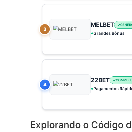
MELBET
GENER
3
Grandes Bônus
22BET
COMPLE
4
Pagamentos Rápid
Explorando o Código 