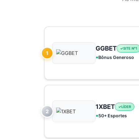
GGBET
SITE N°1
1
Bônus Generoso
1XBET
LÍDER
2
50+ Esportes