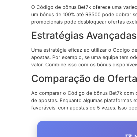
O Código de bônus Bet7k oferece uma varied
um bônus de 100% até R$500 pode dobrar seu 
promocionais pode desbloquear ofertas exclu
Estratégias Avançadas
Uma estratégia eficaz ao utilizar o Código d
apostas. Por exemplo, se uma equipe tem odd
valor. Combine isso com os bônus disponívei
Comparação de Ofertas
Ao comparar o Código de bônus Bet7k com ou
de apostas. Enquanto algumas plataformas ex
favoráveis, com apostas de 5 vezes. Isso pod