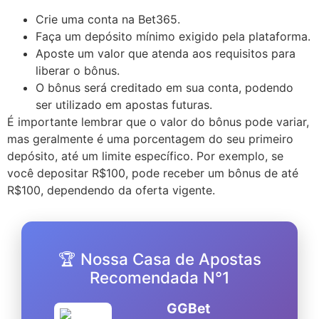
Crie uma conta na Bet365.
Faça um depósito mínimo exigido pela plataforma.
Aposte um valor que atenda aos requisitos para
liberar o bônus.
O bônus será creditado em sua conta, podendo
ser utilizado em apostas futuras.
É importante lembrar que o valor do bônus pode variar,
mas geralmente é uma porcentagem do seu primeiro
depósito, até um limite específico. Por exemplo, se
você depositar R$100, pode receber um bônus de até
R$100, dependendo da oferta vigente.
🏆 Nossa Casa de Apostas
Recomendada N°1
GGBet