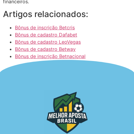
financeiros.
Artigos relacionados:
Bônus de inscrição Betcris
Bônus de cadastro Dafabet
Bônus de cadastro LeoVegas
Bônus de cadastro Betway
Bônus de inscrição Betnacional