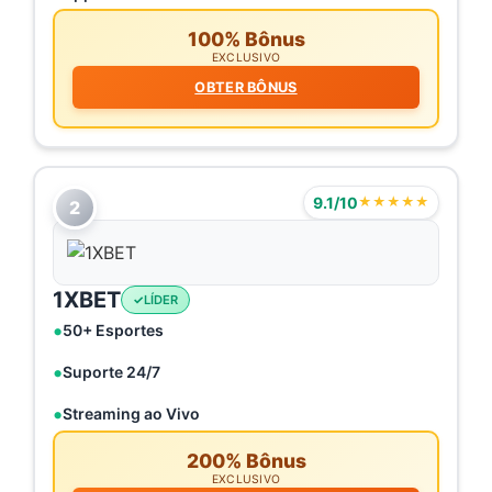
100% Bônus
EXCLUSIVO
OBTER BÔNUS
9.1/10
★★★★★
2
1XBET
LÍDER
50+ Esportes
Suporte 24/7
Streaming ao Vivo
200% Bônus
EXCLUSIVO