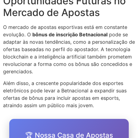
Oportunidades Futuras no
Mercado de Apostas
O mercado de apostas esportivas está em constante
evolução. O
bônus de inscrição Betnacional
pode se
adaptar às novas tendências, como a personalização de
ofertas baseadas no perfil do apostador. A tecnologia
blockchain e a inteligência artificial também prometem
revolucionar a forma como os bônus são concedidos e
gerenciados.
Além disso, a crescente popularidade dos esportes
eletrônicos pode levar a Betnacional a expandir suas
ofertas de bônus para incluir apostas em esports,
atraindo assim um público mais jovem.
🏆 Nossa Casa de Apostas