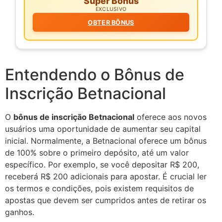
Super Bônus
EXCLUSIVO
OBTER BÔNUS
Entendendo o Bônus de
Inscrição Betnacional
O
bônus de inscrição Betnacional
oferece aos novos
usuários uma oportunidade de aumentar seu capital
inicial. Normalmente, a Betnacional oferece um bônus
de 100% sobre o primeiro depósito, até um valor
específico. Por exemplo, se você depositar R$ 200,
receberá R$ 200 adicionais para apostar. É crucial ler
os termos e condições, pois existem requisitos de
apostas que devem ser cumpridos antes de retirar os
ganhos.