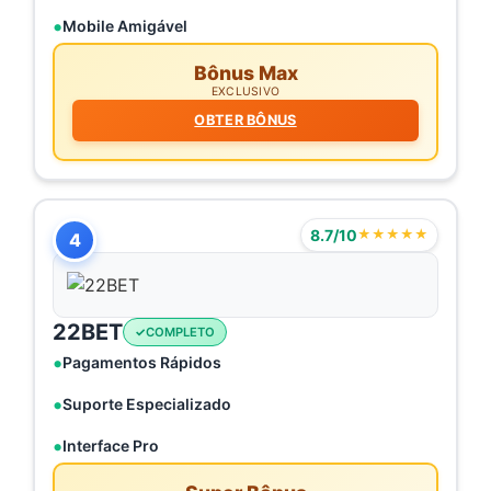
Mobile Amigável
Bônus Max
EXCLUSIVO
OBTER BÔNUS
8.7/10
★★★★★
4
22BET
COMPLETO
Pagamentos Rápidos
Suporte Especializado
Interface Pro