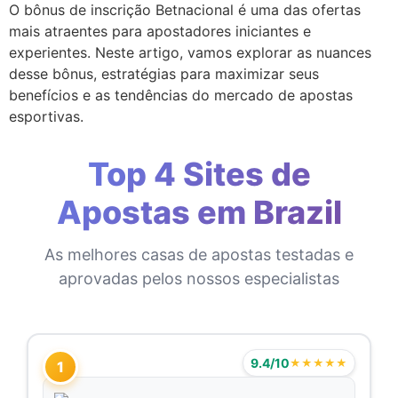
O bônus de inscrição Betnacional é uma das ofertas
mais atraentes para apostadores iniciantes e
experientes. Neste artigo, vamos explorar as nuances
desse bônus, estratégias para maximizar seus
benefícios e as tendências do mercado de apostas
esportivas.
Top 4 Sites de
Apostas em Brazil
As melhores casas de apostas testadas e
aprovadas pelos nossos especialistas
9.4/10
★★★★★
1