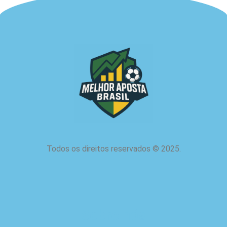
Todos os direitos reservados
©
2025.
Sobre nós