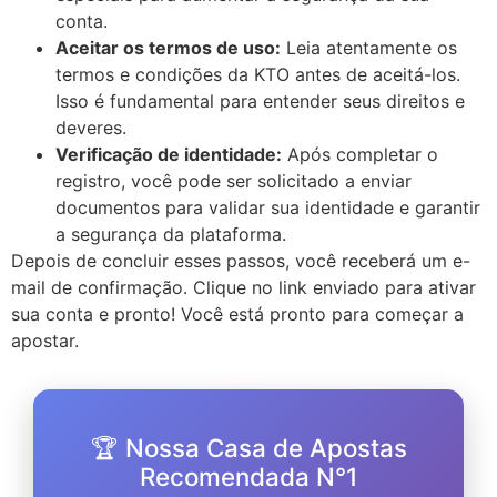
conta.
Aceitar os termos de uso:
Leia atentamente os
termos e condições da KTO antes de aceitá-los.
Isso é fundamental para entender seus direitos e
deveres.
Verificação de identidade:
Após completar o
registro, você pode ser solicitado a enviar
documentos para validar sua identidade e garantir
a segurança da plataforma.
Depois de concluir esses passos, você receberá um e-
mail de confirmação. Clique no link enviado para ativar
sua conta e pronto! Você está pronto para começar a
apostar.
🏆 Nossa Casa de Apostas
Recomendada N°1