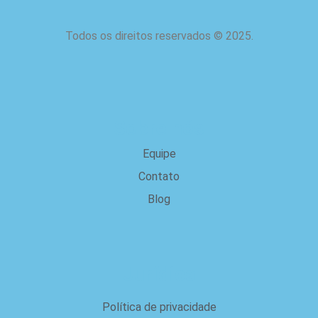
Todos os direitos reservados
©
2025.
Sobre nós
Equipe
Contato
Blog
Jurídica
Política de privacidade