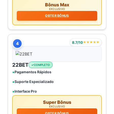
Bônus Max
EXCLUSIVO
OBTER BÔNUS
8.7/10
★★★★★
4
22BET
COMPLETO
Pagamentos Rápidos
Suporte Especializado
Interface Pro
Super Bônus
EXCLUSIVO
OBTER BÔNUS