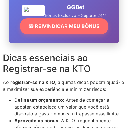
GGBet
Bônus Exclusivo + Suporte 24/7
🎁 REIVINDICAR MEU BÔNUS
Dicas essenciais ao
Registrar-se na KTO
Ao
registrar-se na KTO
, algumas dicas podem ajudá-lo
a maximizar sua experiência e minimizar riscos:
Defina um orçamento:
Antes de começar a
apostar, estabeleça um valor que você está
disposto a gastar e nunca ultrapasse esse limite.
Aproveite os bônus:
A KTO frequentemente
oferece bônus de boas-vindas. Faça uso desses