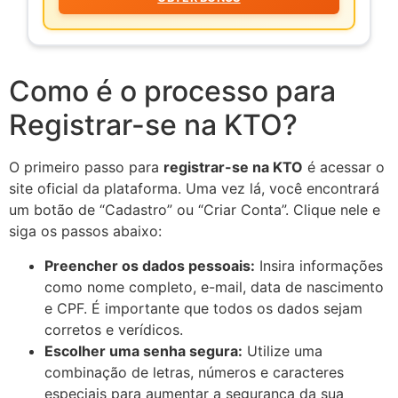
Como é o processo para
Registrar-se na KTO?
O primeiro passo para
registrar-se na KTO
é acessar o
site oficial da plataforma. Uma vez lá, você encontrará
um botão de “Cadastro” ou “Criar Conta”. Clique nele e
siga os passos abaixo:
Preencher os dados pessoais:
Insira informações
como nome completo, e-mail, data de nascimento
e CPF. É importante que todos os dados sejam
corretos e verídicos.
Escolher uma senha segura:
Utilize uma
combinação de letras, números e caracteres
especiais para aumentar a segurança da sua