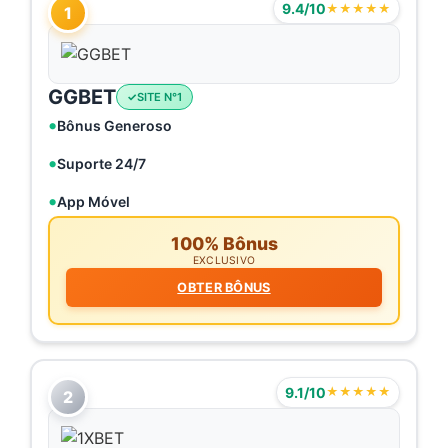
9.4/10
★★★★★
1
GGBET
SITE N°1
Bônus Generoso
Suporte 24/7
App Móvel
100% Bônus
EXCLUSIVO
OBTER BÔNUS
9.1/10
★★★★★
2