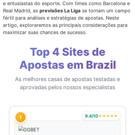
e entusiastas do esporte. Com times como Barcelona e
Real Madrid, as
previsões La Liga
se tornam um campo
fértil para análises e estratégias de apostas. Neste
artigo, exploraremos as principais considerações para
maximizar suas chances de sucesso.
Top 4 Sites de
Apostas em Brazil
As melhores casas de apostas testadas e
aprovadas pelos nossos especialistas
9.4/10
★★★★★
1