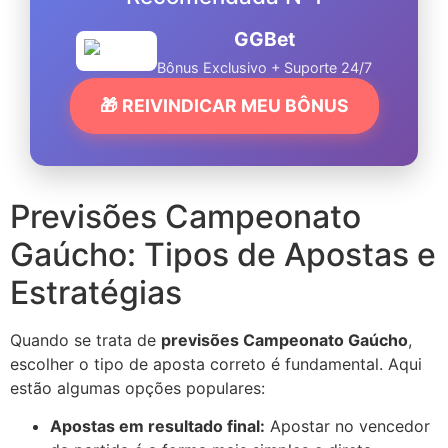
GGBet
Bônus Exclusivo + Suporte 24/7
🎁 REIVINDICAR MEU BÔNUS
Previsões Campeonato
Gaúcho: Tipos de Apostas e
Estratégias
Quando se trata de
previsões Campeonato Gaúcho
,
escolher o tipo de aposta correto é fundamental. Aqui
estão algumas opções populares:
Apostas em resultado final:
Apostar no vencedor