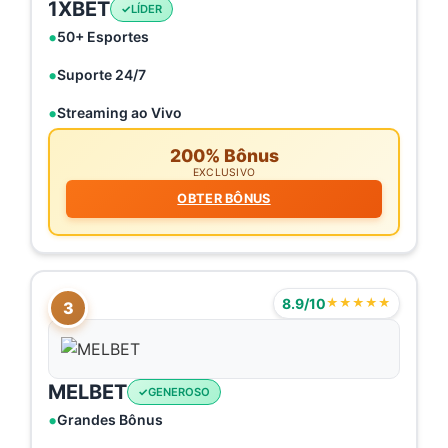
1XBET
LÍDER
50+ Esportes
Suporte 24/7
Streaming ao Vivo
200% Bônus
EXCLUSIVO
OBTER BÔNUS
8.9/10
★★★★★
3
MELBET
GENEROSO
Grandes Bônus