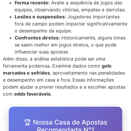
Forma recente:
Avalie a sequência de jogos das
equipes, observando vitórias, empates e derrotas.
Lesões e suspensões:
Jogadores importantes
fora de campo podem impactar significativamente
o desempenho da equipe.
Confrontos diretos:
Historicamente, alguns times
se saem melhor em jogos diretos, o que pode
influenciar suas apostas.
Além disso, a análise estatística pode ser uma
ferramenta poderosa. Examine dados como
gols
marcados e sofridos
, aproveitamento nas penalidades
e desempenho em casa e fora. Essas informações
podem ajudar a prever resultados e a escolher apostas
com
odds favoráveis
.
🏆 Nossa Casa de Apostas
Recomendada N°1