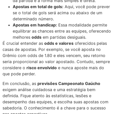
da partida é a forma mais simples e direta.
Apostas em total de gols:
Aqui, você pode prever
se o total de gols será acima ou abaixo de um
determinado número.
Apostas em handicap:
Essa modalidade permite
equilibrar as chances entre as equipes, oferecendo
melhores
odds
em partidas desiguais.
É crucial entender as
odds e valores
oferecidos pelas
casas de apostas. Por exemplo, se você aposta no
Grêmio com odds de 1.80 e eles vencem, seu retorno
seria proporcional ao valor apostado. Contudo, sempre
considere o
risco envolvido
e nunca aposte mais do
que pode perder.
Em conclusão, as
previsões Campeonato Gaúcho
exigem análise cuidadosa e uma estratégia bem
definida. Fique atento às estatísticas, lesões e
desempenho das equipes, e escolha suas apostas com
sabedoria. O conhecimento é a chave para o sucesso