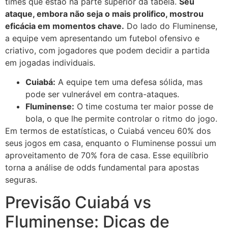
times que estão na parte superior da tabela.
Seu
ataque, embora não seja o mais prolifico, mostrou
eficácia em momentos chave.
Do lado do Fluminense,
a equipe vem apresentando um futebol ofensivo e
criativo, com jogadores que podem decidir a partida
em jogadas individuais.
Cuiabá:
A equipe tem uma defesa sólida, mas
pode ser vulnerável em contra-ataques.
Fluminense:
O time costuma ter maior posse de
bola, o que lhe permite controlar o ritmo do jogo.
Em termos de estatísticas, o Cuiabá venceu 60% dos
seus jogos em casa, enquanto o Fluminense possui um
aproveitamento de 70% fora de casa. Esse equilíbrio
torna a análise de odds fundamental para apostas
seguras.
Previsão Cuiabá vs
Fluminense: Dicas de