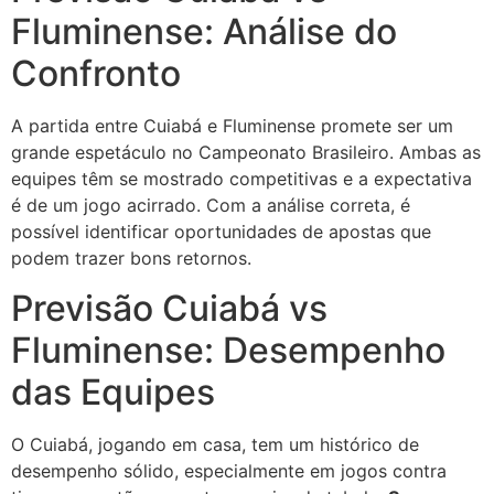
Fluminense: Análise do
Confronto
A partida entre Cuiabá e Fluminense promete ser um
grande espetáculo no Campeonato Brasileiro. Ambas as
equipes têm se mostrado competitivas e a expectativa
é de um jogo acirrado. Com a análise correta, é
possível identificar oportunidades de apostas que
podem trazer bons retornos.
Previsão Cuiabá vs
Fluminense: Desempenho
das Equipes
O Cuiabá, jogando em casa, tem um histórico de
desempenho sólido, especialmente em jogos contra