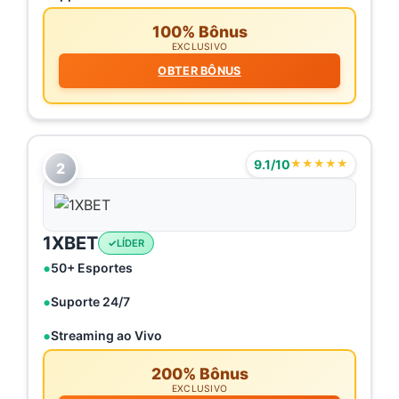
100% Bônus
EXCLUSIVO
OBTER BÔNUS
9.1/10
★★★★★
2
1XBET
LÍDER
50+ Esportes
Suporte 24/7
Streaming ao Vivo
200% Bônus
EXCLUSIVO