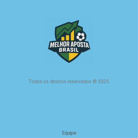
Todos os direitos reservados
©
2025.
Sobre nós
Equipe