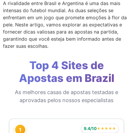
A rivalidade entre Brasil e Argentina é uma das mais
intensas do futebol mundial. As duas seleções se
enfrentam em um jogo que promete emoções à flor da
pele. Neste artigo, vamos explorar as expectativas e
fornecer dicas valiosas para as apostas na partida,
garantindo que você esteja bem informado antes de
fazer suas escolhas.
Top 4 Sites de
Apostas em Brazil
As melhores casas de apostas testadas e
aprovadas pelos nossos especialistas
9.4/10
★★★★★
1