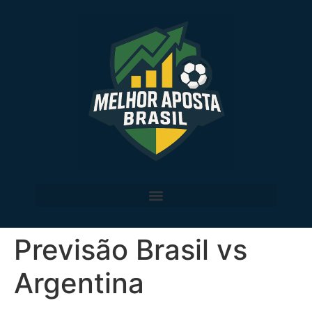
Previsão Brasil vs
Argentina