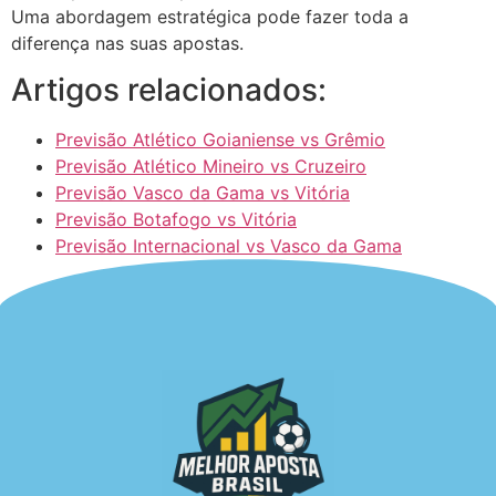
Uma abordagem estratégica pode fazer toda a
diferença nas suas apostas.
Artigos relacionados:
Previsão Atlético Goianiense vs Grêmio
Previsão Atlético Mineiro vs Cruzeiro
Previsão Vasco da Gama vs Vitória
Previsão Botafogo vs Vitória
Previsão Internacional vs Vasco da Gama