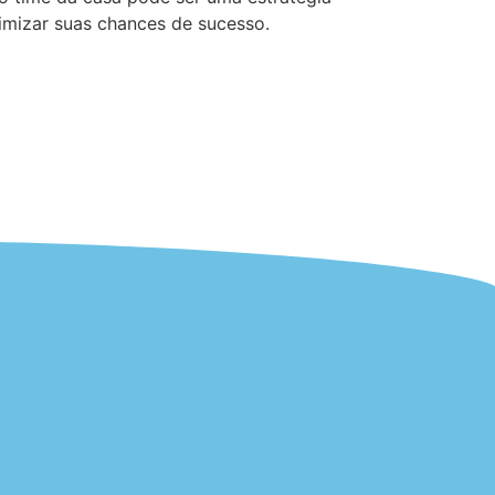
ximizar suas chances de sucesso.