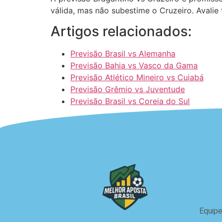
válida, mas não subestime o Cruzeiro. Avalie
Artigos relacionados:
Previsão Brasil vs Alemanha
Previsão Bahia vs Vasco da Gama
Previsão Atlético Mineiro vs Cuiabá
Previsão Grêmio vs Juventude
Previsão Brasil vs Coreia do Sul
So
Equip