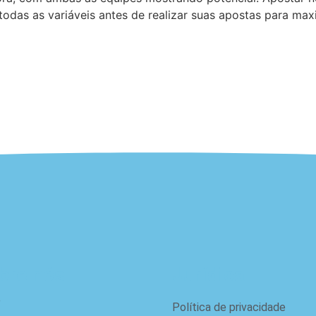
 todas as variáveis antes de realizar suas apostas para ma
bre nós
Jurídica
e
Política de privacidade