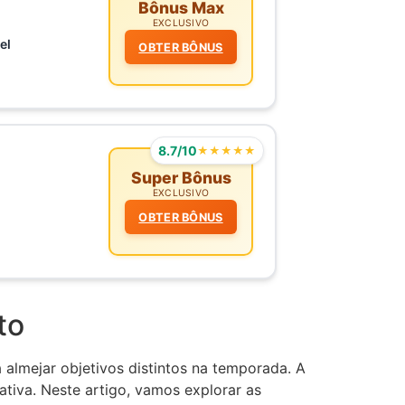
Bônus Max
EXCLUSIVO
el
OBTER BÔNUS
8.7/10
★★★★★
Super Bônus
EXCLUSIVO
OBTER BÔNUS
to
 almejar objetivos distintos na temporada. A
ativa. Neste artigo, vamos explorar as