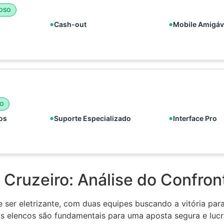
OSO
Cash-out
Mobile Amigáv
TO
os
Suporte Especializado
Interface Pro
 Cruzeiro: Análise do Confron
ser eletrizante, com duas equipes buscando a vitória para
os elencos são fundamentais para uma aposta segura e lucr