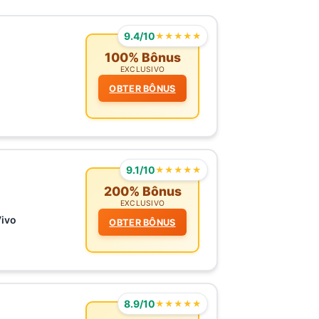
9.4/10
★★★★★
100% Bônus
EXCLUSIVO
OBTER BÔNUS
9.1/10
★★★★★
200% Bônus
EXCLUSIVO
Vivo
OBTER BÔNUS
8.9/10
★★★★★