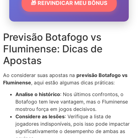
🎁 REIVINDICAR MEU BÔNUS
Previsão Botafogo vs
Fluminense: Dicas de
Apostas
Ao considerar suas apostas na
previsão Botafogo vs
Fluminense
, aqui estão algumas dicas práticas:
Analise o histórico
: Nos últimos confrontos, o
Botafogo tem leve vantagem, mas o Fluminense
mostrou força em jogos decisivos.
Considere as lesões
: Verifique a lista de
jogadores indisponíveis, pois isso pode impactar
significativamente o desempenho de ambas as