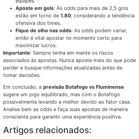
equipes.
Aposte em gols
: As odds para mais de 2,5 gols
estão em torno de
1.80
, considerando a tendência
ofensiva dos times.
Fique de olho nas odds
: As odds podem variar,
então é vital apostar no momento certo para
maximizar lucros.
Importante
: Sempre tenha em mente os riscos
associados às apostas. Nunca aposte mais do que pode
perder e busque informações atualizadas antes de
tomar decisões.
Em conclusão, a
previsão Botafogo vs Fluminense
sugere um jogo equilibrado, mas com o Botafogo
possivelmente levando a melhor devido ao fator casa.
Analise bem as odds e faça suas apostas de maneira
consciente para garantir uma experiência positiva.
Artigos relacionados: