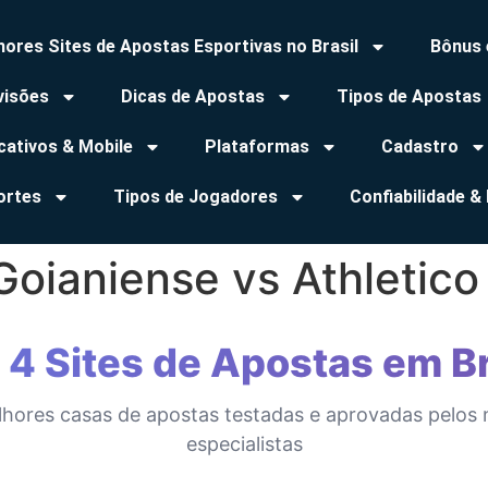
hores Sites de Apostas Esportivas no Brasil
Bônus 
visões
Dicas de Apostas
Tipos de Apostas
cativos & Mobile
Plataformas
Cadastro
ortes
Tipos de Jogadores
Confiabilidade 
 Goianiense vs Athletic
 4 Sites de Apostas em Br
hores casas de apostas testadas e aprovadas pelos
especialistas