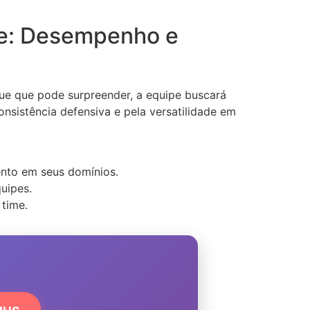
nse: Desempenho e
e que pode surpreender, a equipe buscará
nsistência defensiva e pela versatilidade em
nto em seus domínios.
uipes.
 time.