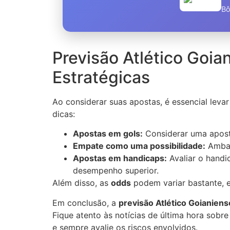
Bô
Previsão Atlético Goia
Estratégicas
Ao considerar suas apostas, é essencial lev
dicas:
Apostas em gols:
Considerar uma aposta
Empate como uma possibilidade:
Ambas 
Apostas em handicaps:
Avaliar o handi
desempenho superior.
Além disso, as
odds
podem variar bastante, e
Em conclusão, a
previsão Atlético Goianiens
Fique atento às notícias de última hora sobr
e sempre avalie os riscos envolvidos.