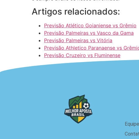
Artigos relacionados:
Previsão Atlético Goianiense vs Grêmio
Previsão Palmeiras vs Vasco da Gama
Previsão Palmeiras vs Vitória
Previsão Athletico Paranaense vs Grêmi
Previsão Cruzeiro vs Fluminense
So
Equip
Conta