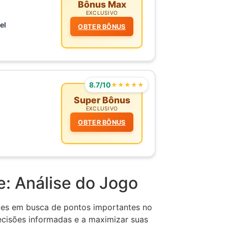
Bônus Max
EXCLUSIVO
el
OBTER BÔNUS
8.7/10
★★★★★
Super Bônus
EXCLUSIVO
OBTER BÔNUS
e: Análise do Jogo
ipes em busca de pontos importantes no
decisões informadas e a maximizar suas