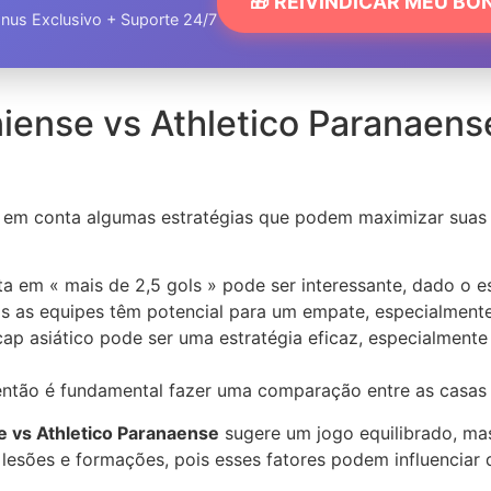
🎁 REIVINDICAR MEU BÔ
nus Exclusivo + Suporte 24/7
niense vs Athletico Paranaens
ar em conta algumas estratégias que podem maximizar suas
 em « mais de 2,5 gols » pode ser interessante, dado o est
as equipes têm potencial para um empate, especialmente s
cap asiático pode ser uma estratégia eficaz, especialment
ntão é fundamental fazer uma comparação entre as casas d
e vs Athletico Paranaense
sugere um jogo equilibrado, ma
e lesões e formações, pois esses fatores podem influenciar