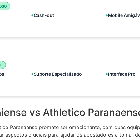
OSO
Cash-out
Mobile Amigáv
TO
os
Suporte Especializado
Interface Pro
niense vs Athletico Paranaens
letico Paranaense promete ser emocionante, com duas equ
rar aspectos cruciais para ajudar os apostadores a tomar 