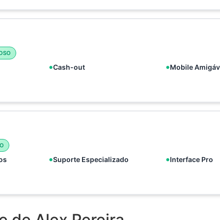
OSO
Cash-out
Mobile Amigáv
TO
os
Suporte Especializado
Interface Pro
e de Alex Pereira