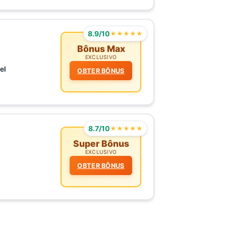
8.9/10
★★★★★
Bônus Max
EXCLUSIVO
el
OBTER BÔNUS
8.7/10
★★★★★
Super Bônus
EXCLUSIVO
OBTER BÔNUS