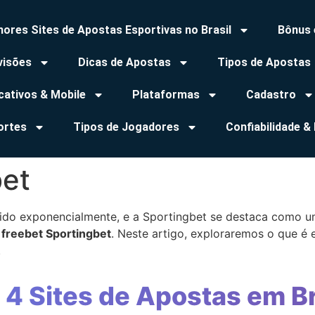
hores Sites de Apostas Esportivas no Brasil
Bônus 
visões
Dicas de Apostas
Tipos de Apostas
cativos & Mobile
Plataformas
Cadastro
ortes
Tipos de Jogadores
Confiabilidade 
bet
cido exponencialmente, e a Sportingbet se destaca como um
a
freebet Sportingbet
. Neste artigo, exploraremos o que é
.
 4 Sites de Apostas em Br