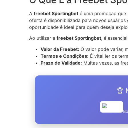
A
freebet Sportingbet
é uma promoção que pe
oferta é disponibilizada para novos usuários
oportunidade é ideal para quem deseja explo
Ao utilizar a
freebet Sportingbet
, é essencia
Valor da Freebet:
O valor pode variar, 
Termos e Condições:
É vital ler os ter
Prazo de Validade:
Muitas vezes, as fre
🏆 
Bô