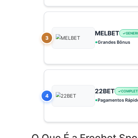
MELBET
GENER
3
Grandes Bônus
22BET
COMPLE
4
Pagamentos Rápid
O Que É a Freebet Spo