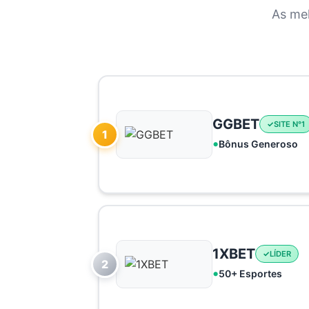
As mel
GGBET
SITE N°1
1
Bônus Generoso
1XBET
LÍDER
2
50+ Esportes