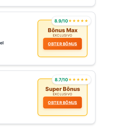
8.9/10
★★★★★
Bônus Max
EXCLUSIVO
el
OBTER BÔNUS
8.7/10
★★★★★
Super Bônus
EXCLUSIVO
OBTER BÔNUS