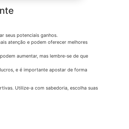
ente
r seus potenciais ganhos.
ais atenção e podem oferecer melhores
podem aumentar, mas lembre-se de que
lucros, e é importante apostar de forma
tivas. Utilize-a com sabedoria, escolha suas