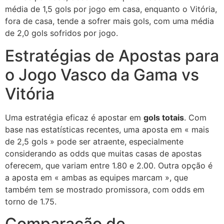
média de 1,5 gols por jogo em casa, enquanto o Vitória,
fora de casa, tende a sofrer mais gols, com uma média
de 2,0 gols sofridos por jogo.
Estratégias de Apostas para
o Jogo Vasco da Gama vs
Vitória
Uma estratégia eficaz é apostar em
gols totais
. Com
base nas estatísticas recentes, uma aposta em « mais
de 2,5 gols » pode ser atraente, especialmente
considerando as odds que muitas casas de apostas
oferecem, que variam entre 1.80 e 2.00. Outra opção é
a aposta em « ambas as equipes marcam », que
também tem se mostrado promissora, com odds em
torno de 1.75.
Comparação de