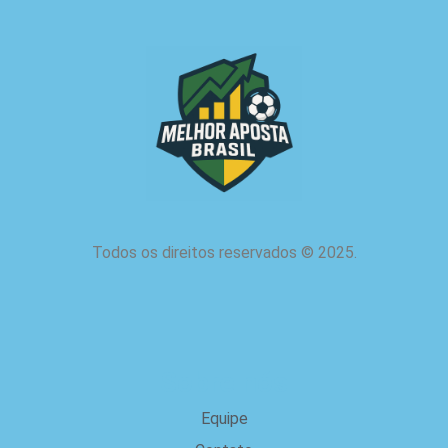
Todos os direitos reservados
©
2025.
Sobre nós
Equipe