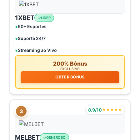
1XBET
LÍDER
50+ Esportes
Suporte 24/7
Streaming ao Vivo
200% Bônus
EXCLUSIVO
OBTER BÔNUS
8.9/10
★★★★★
3
MELBET
GENEROSO