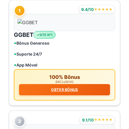
9.4/10
★★★★★
1
GGBET
SITE N°1
Bônus Generoso
Suporte 24/7
App Móvel
100% Bônus
EXCLUSIVO
OBTER BÔNUS
9.1/10
★★★★★
2