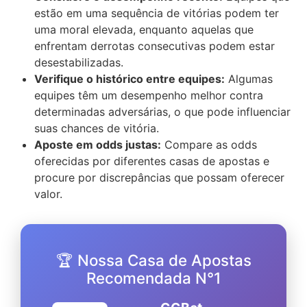
estão em uma sequência de vitórias podem ter
uma moral elevada, enquanto aquelas que
enfrentam derrotas consecutivas podem estar
desestabilizadas.
Verifique o histórico entre equipes:
Algumas
equipes têm um desempenho melhor contra
determinadas adversárias, o que pode influenciar
suas chances de vitória.
Aposte em odds justas:
Compare as odds
oferecidas por diferentes casas de apostas e
procure por discrepâncias que possam oferecer
valor.
🏆 Nossa Casa de Apostas
Recomendada N°1