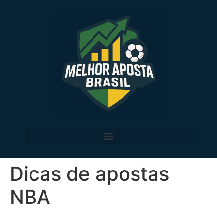
Dicas de apostas
NBA