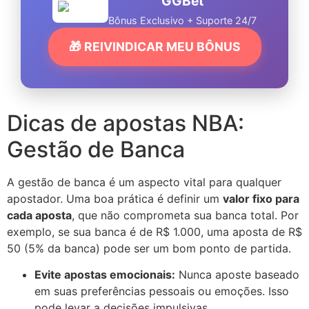
GGBet
Bônus Exclusivo + Suporte 24/7
🎁 REIVINDICAR MEU BÔNUS
Dicas de apostas NBA:
Gestão de Banca
A gestão de banca é um aspecto vital para qualquer
apostador. Uma boa prática é definir um
valor fixo para
cada aposta
, que não comprometa sua banca total. Por
exemplo, se sua banca é de R$ 1.000, uma aposta de R$
50 (5% da banca) pode ser um bom ponto de partida.
Evite apostas emocionais:
Nunca aposte baseado
em suas preferências pessoais ou emoções. Isso
pode levar a decisões impulsivas.