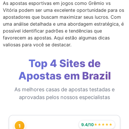
As apostas esportivas em jogos como Grêmio vs
Vitória podem ser uma excelente oportunidade para os
apostadores que buscam maximizar seus lucros. Com
uma análise detalhada e uma abordagem estratégica, é
possível identificar padrões e tendências que
favorecem as apostas. Aqui estão algumas dicas
valiosas para você se destacar.
Top 4 Sites de
Apostas em Brazil
As melhores casas de apostas testadas e
aprovadas pelos nossos especialistas
9.4/10
★★★★★
1