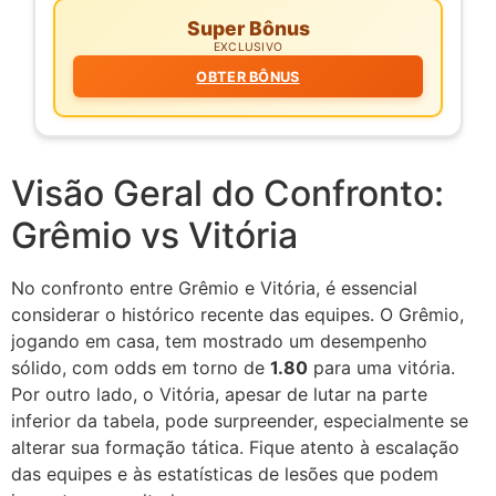
Super Bônus
EXCLUSIVO
OBTER BÔNUS
Visão Geral do Confronto:
Grêmio vs Vitória
No confronto entre Grêmio e Vitória, é essencial
considerar o histórico recente das equipes. O Grêmio,
jogando em casa, tem mostrado um desempenho
sólido, com odds em torno de
1.80
para uma vitória.
Por outro lado, o Vitória, apesar de lutar na parte
inferior da tabela, pode surpreender, especialmente se
alterar sua formação tática. Fique atento à escalação
das equipes e às estatísticas de lesões que podem