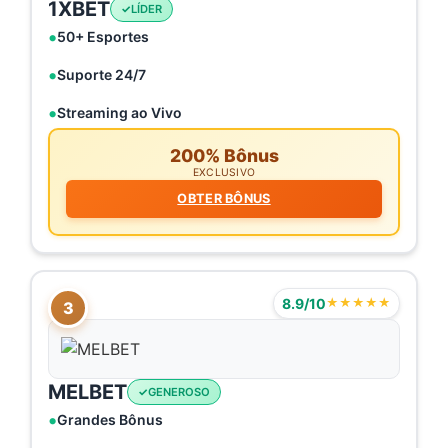
1XBET
LÍDER
50+ Esportes
Suporte 24/7
Streaming ao Vivo
200% Bônus
EXCLUSIVO
OBTER BÔNUS
8.9/10
★★★★★
3
MELBET
GENEROSO
Grandes Bônus