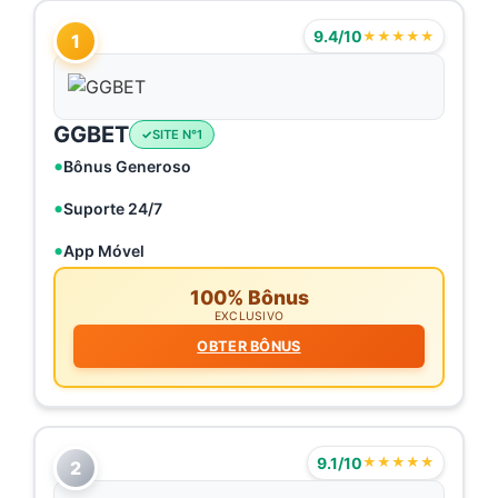
9.4/10
★★★★★
1
GGBET
SITE N°1
Bônus Generoso
Suporte 24/7
App Móvel
100% Bônus
EXCLUSIVO
OBTER BÔNUS
9.1/10
★★★★★
2