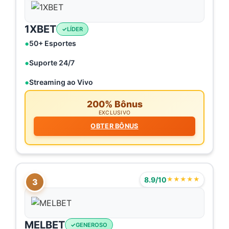
1XBET
LÍDER
50+ Esportes
Suporte 24/7
Streaming ao Vivo
200% Bônus
EXCLUSIVO
OBTER BÔNUS
8.9/10
★★★★★
3
MELBET
GENEROSO