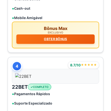
Cash-out
Mobile Amigável
Bônus Max
EXCLUSIVO
OBTER BÔNUS
8.7/10
★★★★★
4
22BET
COMPLETO
Pagamentos Rápidos
Suporte Especializado