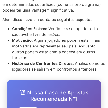
em determinadas superfícies (como saibro ou grama)
podem ter uma vantagem significativa.
Além disso, leve em conta os seguintes aspectos:
Condições Físicas:
Verifique se o jogador está
saudável e livre de lesões.
Motivação:
Alguns jogadores podem estar mais
motivados em representar seu país, enquanto
outros podem estar com a cabeça em outros
torneios.
Histórico de Confrontos Diretos:
Analise como os
jogadores se saíram em confrontos anteriores.
🏆 Nossa Casa de Apostas
Recomendada N°1