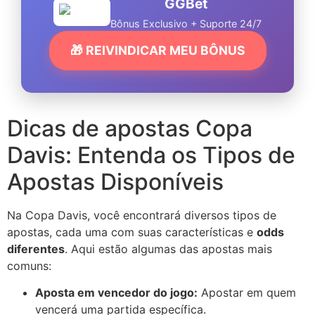
GGBet
Bônus Exclusivo + Suporte 24/7
🎁 REIVINDICAR MEU BÔNUS
Dicas de apostas Copa
Davis: Entenda os Tipos de
Apostas Disponíveis
Na Copa Davis, você encontrará diversos tipos de
apostas, cada uma com suas características e
odds
diferentes
. Aqui estão algumas das apostas mais
comuns:
Aposta em vencedor do jogo:
Apostar em quem
vencerá uma partida específica.