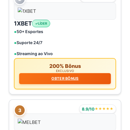
1XBET
LÍDER
50+ Esportes
Suporte 24/7
Streaming ao Vivo
200% Bônus
EXCLUSIVO
OBTER BÔNUS
8.9/10
★★★★★
3