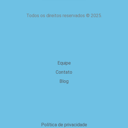
Todos os direitos reservados
©
2025.
Sobre nós
Equipe
Contato
Blog
Jurídica
Política de privacidade