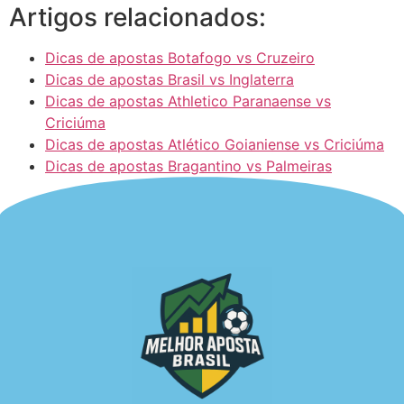
Artigos relacionados:
Dicas de apostas Botafogo vs Cruzeiro
Dicas de apostas Brasil vs Inglaterra
Dicas de apostas Athletico Paranaense vs
Criciúma
Dicas de apostas Atlético Goianiense vs Criciúma
Dicas de apostas Bragantino vs Palmeiras