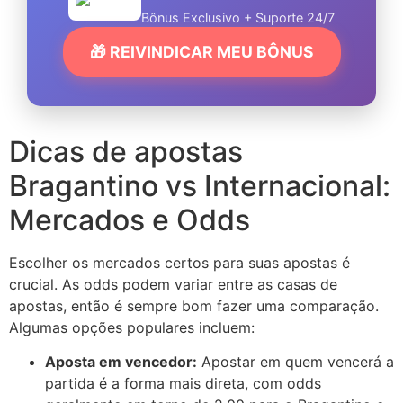
Bônus Exclusivo + Suporte 24/7
🎁 REIVINDICAR MEU BÔNUS
Dicas de apostas
Bragantino vs Internacional:
Mercados e Odds
Escolher os mercados certos para suas apostas é
crucial. As odds podem variar entre as casas de
apostas, então é sempre bom fazer uma comparação.
Algumas opções populares incluem:
Aposta em vencedor:
Apostar em quem vencerá a
partida é a forma mais direta, com odds