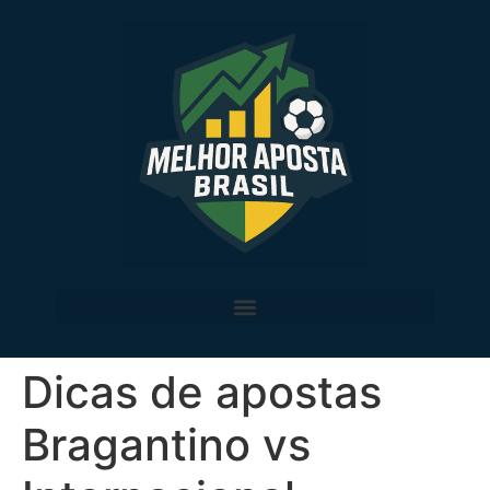
Dicas de apostas
Bragantino vs