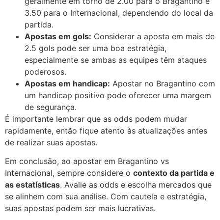
geralmente em torno de 2.00 para o Bragantino e
3.50 para o Internacional, dependendo do local da
partida.
Apostas em gols:
Considerar a aposta em mais de
2.5 gols pode ser uma boa estratégia,
especialmente se ambas as equipes têm ataques
poderosos.
Apostas em handicap:
Apostar no Bragantino com
um handicap positivo pode oferecer uma margem
de segurança.
É importante lembrar que as odds podem mudar
rapidamente, então fique atento às atualizações antes
de realizar suas apostas.
Em conclusão, ao apostar em Bragantino vs
Internacional, sempre considere o
contexto da partida e
as estatísticas
. Avalie as odds e escolha mercados que
se alinhem com sua análise. Com cautela e estratégia,
suas apostas podem ser mais lucrativas.