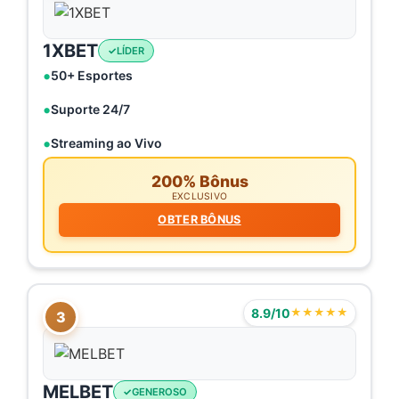
1XBET
LÍDER
50+ Esportes
Suporte 24/7
Streaming ao Vivo
200% Bônus
EXCLUSIVO
OBTER BÔNUS
8.9/10
★★★★★
3
MELBET
GENEROSO