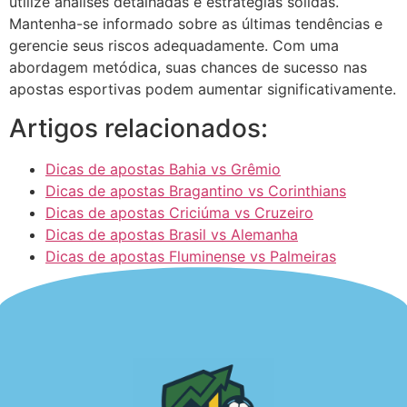
utilize análises detalhadas e estratégias sólidas.
Mantenha-se informado sobre as últimas tendências e
gerencie seus riscos adequadamente. Com uma
abordagem metódica, suas chances de sucesso nas
apostas esportivas podem aumentar significativamente.
Artigos relacionados:
Dicas de apostas Bahia vs Grêmio
Dicas de apostas Bragantino vs Corinthians
Dicas de apostas Criciúma vs Cruzeiro
Dicas de apostas Brasil vs Alemanha
Dicas de apostas Fluminense vs Palmeiras