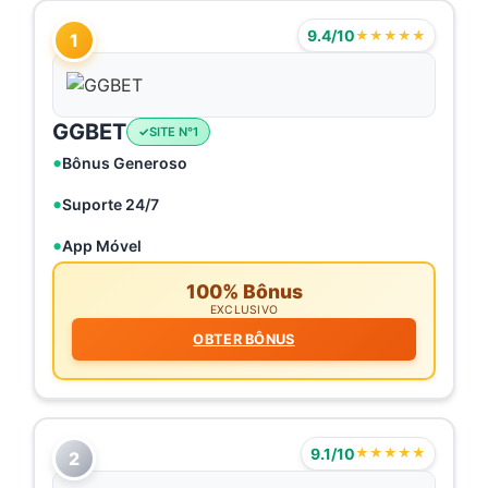
9.4/10
★★★★★
1
GGBET
SITE N°1
Bônus Generoso
Suporte 24/7
App Móvel
100% Bônus
EXCLUSIVO
OBTER BÔNUS
9.1/10
★★★★★
2