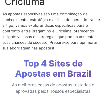
Criciúma
As apostas esportivas são uma combinação de
conhecimento, estratégia e análise de mercado. Neste
artigo, vamos explorar dicas específicas para o
confronto entre Bragantino e Criciúma, oferecendo
insights valiosos e estratégias que podem aumentar
suas chances de sucesso. Prepare-se para aprimorar
sua abordagem nas apostas!
Top 4 Sites de
Apostas em Brazil
As melhores casas de apostas testadas e
aprovadas pelos nossos especialistas