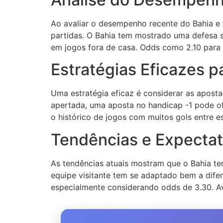
Ao avaliar o desempenho recente do Bahia e d
partidas. O Bahia tem mostrado uma defesa s
em jogos fora de casa. Odds como 2.10 para 
Estratégias Eficazes p
Uma estratégia eficaz é considerar as apos
apertada, uma aposta no handicap -1 pode of
o histórico de jogos com muitos gols entre 
Tendências e Expectat
As tendências atuais mostram que o Bahia te
equipe visitante tem se adaptado bem a dife
especialmente considerando odds de 3.30. Aval