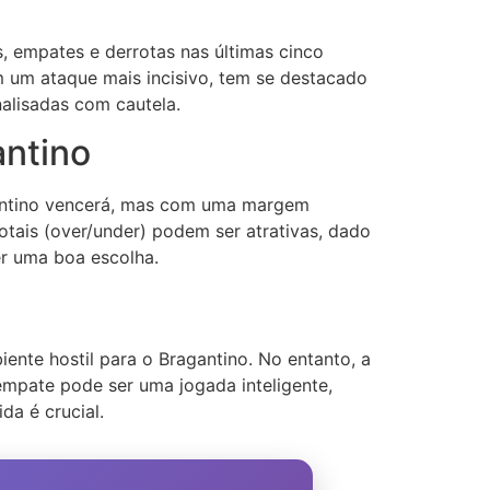
s, empates e derrotas nas últimas cinco
m um ataque mais incisivo, tem se destacado
alisadas com cautela.
antino
gantino vencerá, mas com uma margem
otais (over/under) podem ser atrativas, dado
er uma boa escolha.
nte hostil para o Bragantino. No entanto, a
empate pode ser uma jogada inteligente,
da é crucial.