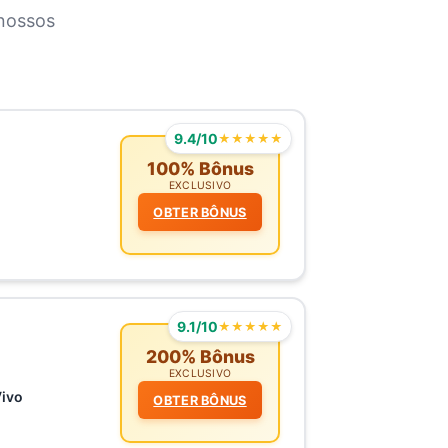
 nossos
9.4/10
★★★★★
100% Bônus
EXCLUSIVO
OBTER BÔNUS
9.1/10
★★★★★
200% Bônus
EXCLUSIVO
Vivo
OBTER BÔNUS