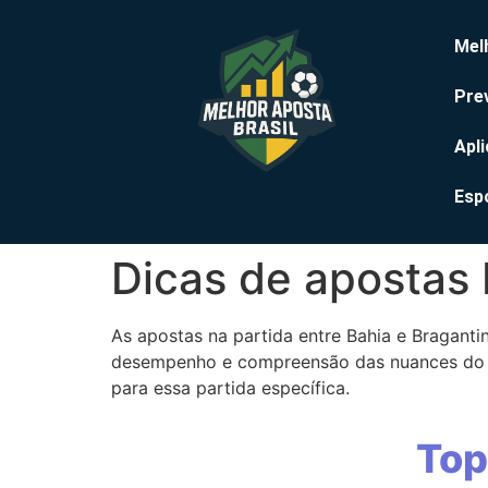
Mel
Pre
Apli
Esp
Dicas de apostas 
As apostas na partida entre Bahia e Bragant
desempenho e compreensão das nuances do me
para essa partida específica.
Top