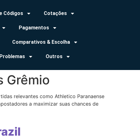
e Códigos
Cotações
Pagamentos
Comparativos & Escolha
& Problemas
Outros
s Grêmio
tidas relevantes como Athletico Paranaense
 apostadores a maximizar suas chances de
azil