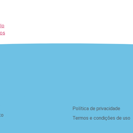
lo
dos
bre nós
Jurídica
e
Política de privacidade
to
Termos e condições de uso