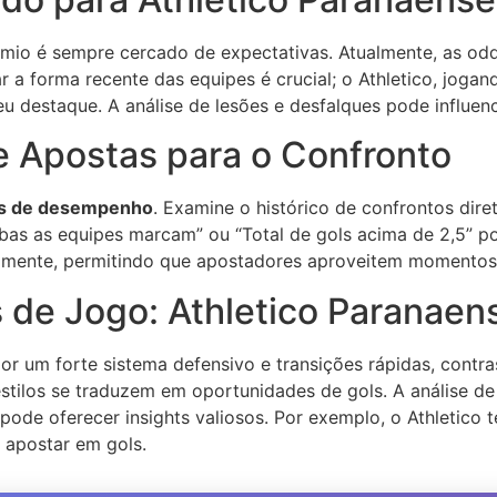
êmio é sempre cercado de expectativas. Atualmente, as od
sar a forma recente das equipes é crucial; o Athletico, j
u destaque. A análise de lesões e desfalques pode influenc
 Apostas para o Confronto
cas de desempenho
. Examine o histórico de confrontos dir
as as equipes marcam” ou “Total de gols acima de 2,5” p
mente, permitindo que apostadores aproveitem momentos d
 de Jogo: Athletico Paranaen
 por um forte sistema defensivo e transições rápidas, cont
tilos se traduzem em oportunidades de gols. A análise d
pode oferecer insights valiosos. Por exemplo, o Athletico 
 apostar em gols.