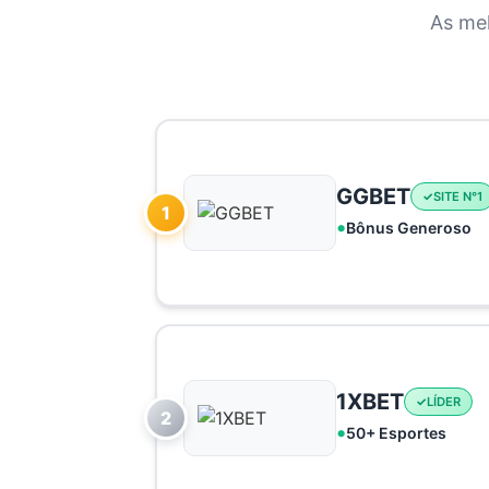
As mel
GGBET
SITE N°1
1
Bônus Generoso
1XBET
LÍDER
2
50+ Esportes