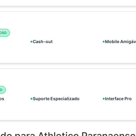
OSO
Cash-out
Mobile Amigáv
TO
os
Suporte Especializado
Interface Pro
do para Athletico Paranaense